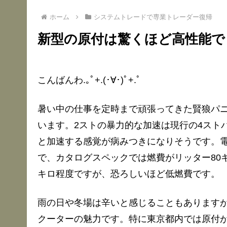
ホーム
システムトレードで専業トレーダー復帰
新型の原付は驚くほど高性能で
こんばんわ.｡ﾟ+.(･∀･)ﾟ+.ﾟ
暑い中の仕事を定時まで頑張ってきた賢狼パ
います。2ストの暴力的な加速は現行の4スト
と加速する感覚が病みつきになりそうです。
で、カタログスペックでは燃費がリッター80キ
キロ程度ですが、恐ろしいほど低燃費です。
雨の日や冬場は辛いと感じることもあります
クーターの魅力です。特に東京都内では原付