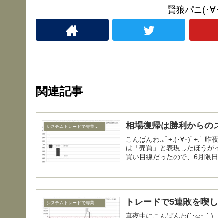
賢狼パニ(･
関連記事
相場復帰は勝利からの
システムトレードで専業トレーダー復帰
こんばんわ.｡ﾟ+.(･∀･)ﾟ+.ﾟ 昨夜は久しぶりにトレードをしました。「トレード」というより
は「売買」と表現したほうがイ
買い目線だったので、6月限日経
トレードで5連敗を喫
システムトレードで専業トレーダー復帰
真夜中にこんばんわ(´･ω･｀) トレードで5連敗を喫してトホホな賢狼パニ＠パチンコも不調