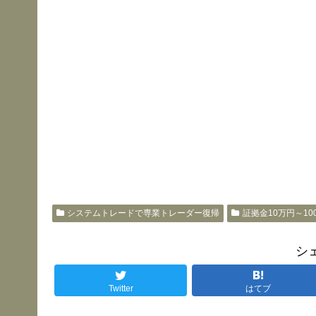
システムトレードで専業トレーダー復帰
証拠金10万円～1
シ
Twitter
はてブ