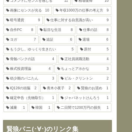
コメントにセンスを感じる
11
相場復帰
10
画像にセンスが光る
10
年収1000万の仕事の考え方
9
暗号通貨
9
仕事に対する自意識が高い
9
自作PC
8
駄目な生活
8
仕事の話
8
ヨガ
7
追証
6
退場
6
もう少し、ゆっくり生きたい
5
原付
5
骨髄バンクの話
4
正社員就職活動
4
株式投資理論
4
ちょっとアホかな
3
幼少期のパニたん
3
ビル・クリントン
2
IQ128の頭脳
2
青木小夜子
2
賢狼のお奨め
1
確定申告（先物取引）
1
ジャパネットけんろう
1
減量
1
韓国
1
二日間で1200万円の損失
1
賢狼パニ(･∀･)のリンク集