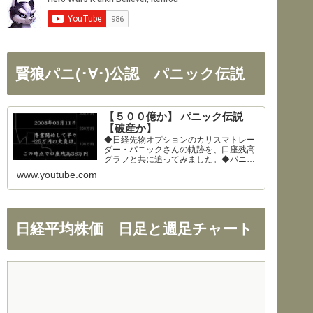
賢狼パニ(･∀･)公認 パニック伝説
【５００億か】 パニック伝説
【破産か】
◆日経先物オプションのカリスマトレー
ダー・パニックさんの軌跡を、口座残高
グラフと共に追ってみました。◆パニッ
クさん、公開を快諾してくださりありが
www.youtube.com
とうございます！◆326さん、まとめの
大部分を使わせて頂きました。ありがと
うございます！
日経平均株価 日足と週足チャート