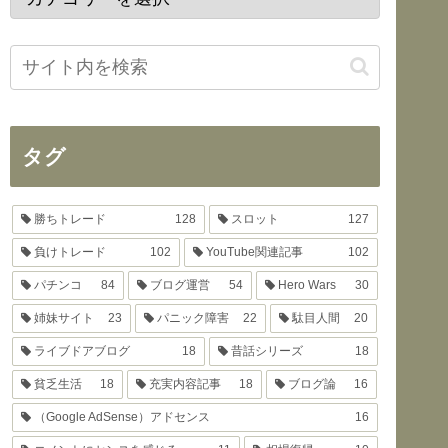
タグ
勝ちトレード
128
スロット
127
負けトレード
102
YouTube関連記事
102
パチンコ
84
ブログ運営
54
Hero Wars
30
姉妹サイト
23
パニック障害
22
駄目人間
20
ライブドアブログ
18
昔話シリーズ
18
貧乏生活
18
充実内容記事
18
ブログ論
16
（Google AdSense）アドセンス
16