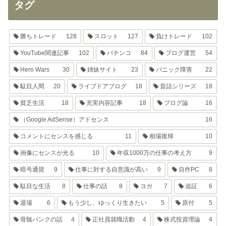
タグ
勝ちトレード
128
スロット
127
負けトレード
102
YouTube関連記事
102
パチンコ
84
ブログ運営
54
Hero Wars
30
姉妹サイト
23
パニック障害
22
駄目人間
20
ライブドアブログ
18
昔話シリーズ
18
貧乏生活
18
充実内容記事
18
ブログ論
16
（Google AdSense）アドセンス
16
コメントにセンスを感じる
11
相場復帰
10
画像にセンスが光る
10
年収1000万の仕事の考え方
9
暗号通貨
9
仕事に対する自意識が高い
9
自作PC
8
駄目な生活
8
仕事の話
8
ヨガ
7
追証
6
退場
6
もう少し、ゆっくり生きたい
5
原付
5
骨髄バンクの話
4
正社員就職活動
4
株式投資理論
4