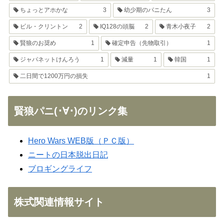
ちょっとアホかな
3
幼少期のパニたん
3
ビル・クリントン
2
IQ128の頭脳
2
青木小夜子
2
賢狼のお奨め
1
確定申告（先物取引）
1
ジャパネットけんろう
1
減量
1
韓国
1
二日間で1200万円の損失
1
賢狼パニ(･∀･)のリンク集
Hero Wars WEB版（ＰＣ版）
ニートの日本脱出日記
ブロギングライフ
株式関連情報サイト