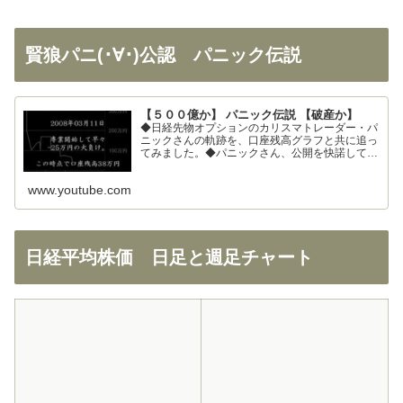
賢狼パニ(･∀･)公認 パニック伝説
【５００億か】 パニック伝説 【破産か】
◆日経先物オプションのカリスマトレーダー・パ
ニックさんの軌跡を、口座残高グラフと共に追っ
てみました。◆パニックさん、公開を快諾してく
ださりありがとうございます！◆326さん、まと
めの大部分を使わせて頂きました。ありがとうご
www.youtube.com
ざいます！
日経平均株価 日足と週足チャート