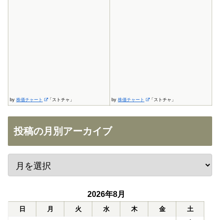
by
株価チャート
「ストチャ」
by
株価チャート
「ストチャ」
投稿の月別アーカイブ
2026年8月
日
月
火
水
木
金
土