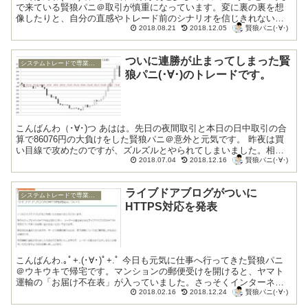
で来ている賢狼パニ＠取引が慎重になっています。変に裏の裏を想
像したりと、自分の直感やトレード前のシナリオを信じきれない状
賢狼パニ(･∀･)
態が続いています。そういった邪念を払拭...
2018.08.21
2018.12.05
ついに連勝が止まってしまった賢
システムトレードで専業トレーダー復帰
狼パニ(･∀･)のトレードです。
こんばんわ（･∀･)つ あはは。先日の夜間取引と本日の日中取引の合
算で86076円の大負けをした賢狼パニ＠意外と元気です。 昨夜は買
い目線で攻めたのですが、ズルズルとやられてしまいました。相場
賢狼パニ(･∀･)
観と目の前の価格に乖離があっ...
2018.07.04
2018.12.16
ライブドアブログがついに
システムトレードで専業トレーダー復帰
HTTPS対応を発表
こんばんわ.｡ﾟ+.(･∀･)ﾟ+.ﾟ 今日も元気に仕事へ行ってきた賢狼パニ
＠ウキウキで帰宅です。マンションの郵便受けを開けると、ヤマト
運輸の「お届け不在表」が入っていました。さっそくインターネッ
賢狼パニ(･∀･)
ト経由で再配達の依頼です。 ...
2018.02.16
2018.12.24