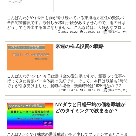
こんばんわ(･∀･) 今日も雨が降り続いている東海地方在住の賢狼パニ
＠自宅警備員です。原付しか移動手段がありませんので、雨の日は
どうしても外出する気になりません。こんな時は、大好きなブログ
賢狼パニ(･∀･)
のカスタマイズや執筆活動をするに限りま...
2017.10.22
2019.02.13
来週の株式投資の戦略
システムトレードで専業トレーダー復帰
こんばんわ(*･ω･)ノ 今日は曇り空の愛知県ですが、頑張って仕事へ
行ってきた賢狼パニ＠体調は良好です。そして、本日は残業も2時間
ですが引き受けました。賢狼の場合、残業時給は1625円なので２時
賢狼パニ(･∀･)
間の残業で3250円の増収になり...
2018.04.14
2018.12.19
NYダウと日経平均の価格乖離が
システムトレードで専業トレーダー復帰
どのタイミングで狭まるか？
こんばんわ(･∀･) 株式の通算成績があと少しでプラテンするところま