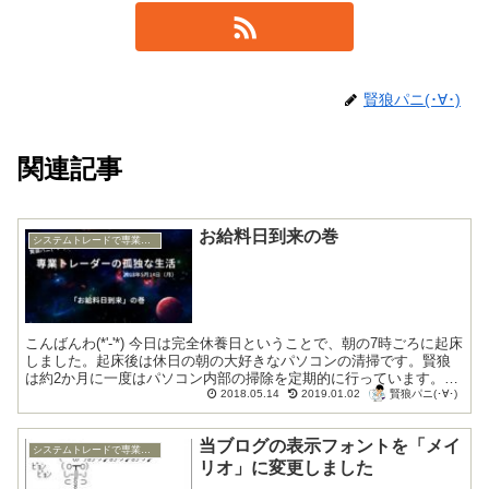
賢狼パニ(･∀･)
関連記事
お給料日到来の巻
システムトレードで専業トレーダー復帰
こんばんわ(*'-'*) 今日は完全休養日ということで、朝の7時ごろに起床
しました。起床後は休日の朝の大好きなパソコンの清掃です。賢狼
は約2か月に一度はパソコン内部の掃除を定期的に行っています。こ
賢狼パニ(･∀･)
れはとても重要なことなのです。...
2018.05.14
2019.01.02
当ブログの表示フォントを「メイ
システムトレードで専業トレーダー復帰
リオ」に変更しました