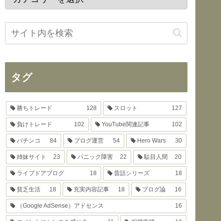
タグ
勝ちトレード
128
スロット
127
負けトレード
102
YouTube関連記事
102
パチンコ
84
ブログ運営
54
Hero Wars
30
姉妹サイト
23
パニック障害
22
駄目人間
20
ライブドアブログ
18
昔話シリーズ
18
貧乏生活
18
充実内容記事
18
ブログ論
16
（Google AdSense）アドセンス
16