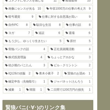
コメントにセンスを感じる
11
相場復帰
10
画像にセンスが光る
10
年収1000万の仕事の考え方
9
暗号通貨
9
仕事に対する自意識が高い
9
自作PC
8
駄目な生活
8
仕事の話
8
ヨガ
7
追証
6
退場
6
もう少し、ゆっくり生きたい
5
原付
5
骨髄バンクの話
4
正社員就職活動
4
株式投資理論
4
ちょっとアホかな
3
幼少期のパニたん
3
ビル・クリントン
2
IQ128の頭脳
2
青木小夜子
2
賢狼のお奨め
1
確定申告（先物取引）
1
ジャパネットけんろう
1
減量
1
韓国
1
二日間で1200万円の損失
1
賢狼パニ(･∀･)のリンク集