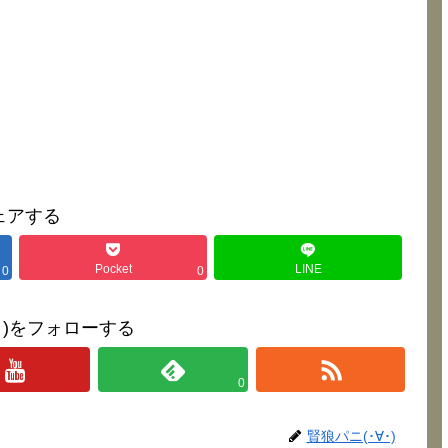
ェアする
Pocket
LINE
0
0
∀･)をフォローする
0
賢狼パニ(･∀･)