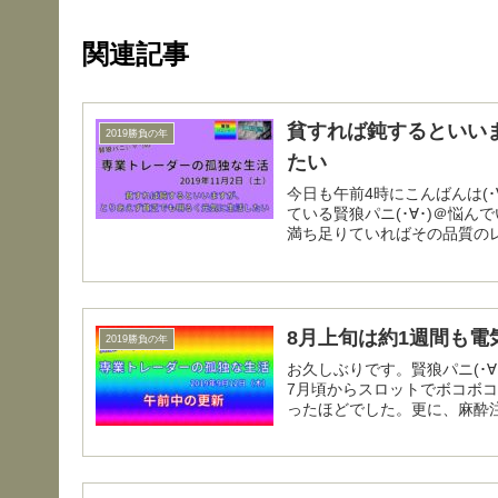
関連記事
貧すれば鈍するといい
2019勝負の年
たい
今日も午前4時にこんばんは(･∀･) 最近は今後の人生の歩み方について、いろいろ
ている賢狼パニ(･∀･)＠悩
満ち足りていればその品質のレ
8月上旬は約1週間も
2019勝負の年
お久しぶりです。賢狼パニ(･∀･)です。 出勤前なので簡単にこの2か
7月頃からスロットでボコボ
ったほどでした。更に、麻酔注