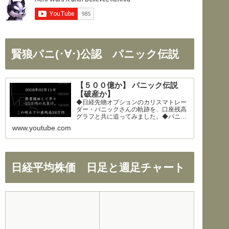
賢狼パニ(･∀･)公認 パニック伝説
【５００億か】 パニック伝説
【破産か】
◆日経先物オプションのカリスマトレー
ダー・パニックさんの軌跡を、口座残高
グラフと共に追ってみました。◆パニッ
クさん、公開を快諾してくださりありが
www.youtube.com
とうございます！◆326さん、まとめの
大部分を使わせて頂きました。ありがと
うございます！
日経平均株価 日足と週足チャート