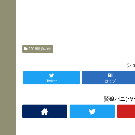
2019勝負の年
シ
Twitter
はてブ
賢狼パニ(･