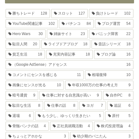
勝ちトレード
128
スロット
127
負けトレード
102
YouTube関連記事
102
パチンコ
84
ブログ運営
54
Hero Wars
30
姉妹サイト
23
パニック障害
22
駄目人間
20
ライブドアブログ
18
昔話シリーズ
18
貧乏生活
18
充実内容記事
18
ブログ論
16
（Google AdSense）アドセンス
16
コメントにセンスを感じる
11
相場復帰
10
画像にセンスが光る
10
年収1000万の仕事の考え方
9
暗号通貨
9
仕事に対する自意識が高い
9
自作PC
8
駄目な生活
8
仕事の話
8
ヨガ
7
追証
6
退場
6
もう少し、ゆっくり生きたい
5
原付
5
骨髄バンクの話
4
正社員就職活動
4
株式投資理論
4
ちょっとアホかな
3
幼少期のパニたん
3