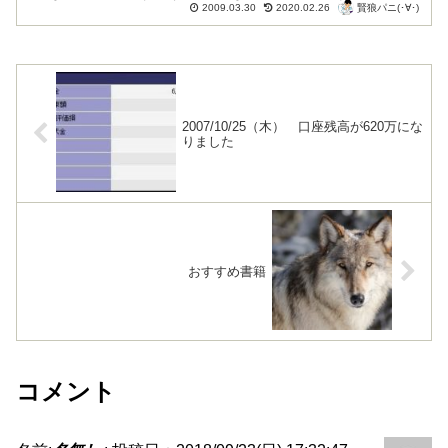
賢狼パニ(･∀･)
跡でも起きないかぎり、損切りが濃厚です。今...
2009.03.30
2020.02.26
2007/10/25（木） 口座残高が620万にな
りました
おすすめ書籍
コメント