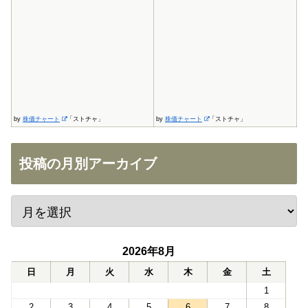
by
株価チャート
「ストチャ」
by
株価チャート
「ストチャ」
投稿の月別アーカイブ
2026年8月
日
月
火
水
木
金
土
1
2
3
4
5
6
7
8