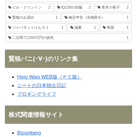
ビル・クリントン
2
IQ128の頭脳
2
青木小夜子
2
賢狼のお奨め
1
確定申告（先物取引）
1
ジャパネットけんろう
1
減量
1
韓国
1
二日間で1200万円の損失
1
賢狼パニ(･∀･)のリンク集
Hero Wars WEB版（ＰＣ版）
ニートの日本脱出日記
ブロギングライフ
株式関連情報サイト
Bloomberg