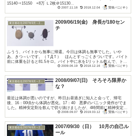
15140⇒15150 +8万 Ｌ2枚＠15130...
賢狼パニ(･∀･)
2007.11.16
2018.12.04
2009/06/19(金) 身長が180セン
東京都在住2007年9月～2009年10月
チ
ふうう、バイトから無事に帰還。今日は体調も無事でした。いや
あ、きつ～いです。（ＴДＴ） ほんとすっごくきついです。バイト
前に体重を計ると81.5キロ。バイト中に水を1リットル飲んで、トイ
賢狼パニ(･∀･)
レは行かず。帰宅後に体重を計ると、80.4キロ...
2009.06.19
2018.12.16
2008/09/07(日) そろそろ限界か
東京都在住2007年9月～2009年10月
な？
最近は体調が悪いのですが、昨日お昼過ぎに知人と会って、帰宅
後、16：00頃から体調が悪化。17：40 悪夢のパニック発作がでま
した。精神安定剤を飲んで切り抜けましたが、4時間前に精神安定剤
賢狼パニ(･∀･)
を飲んでいるので、薬の効きが悪くなっているみたいです...
2008.09.07
2019.03.12
2007/09/30（日） 10月の自己ル
東京都在住2007年9月～2009年10月
ール