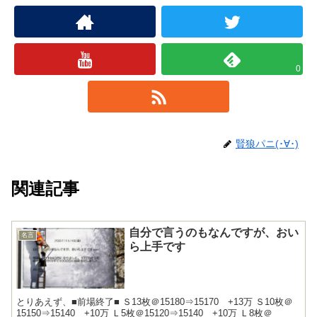
0
賢狼パニ(･∀･)
関連記事
自分で言うのもなんですが、おい
名言
ら上手です
とりあえず、■前場終了■ Ｓ13枚＠15180⇒15170 +13万 Ｓ10枚＠
15150⇒15140 +10万 Ｌ5枚＠15120⇒15140 +10万 Ｌ8枚＠