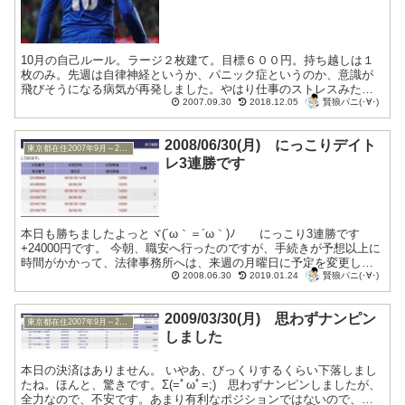
10月の自己ルール。ラージ２枚建て。目標６００円。持ち越しは１
枚のみ。先週は自律神経というか、パニック症というのか、意識が
飛びそうになる病気が再発しました。やはり仕事のストレスみたい
賢狼パニ(･∀･)
です。退職届けを早く出さないと、逝きそ...
2007.09.30
2018.12.05
2008/06/30(月) にっこりデイト
東京都在住2007年9月～2009年10月
レ3連勝です
本日も勝ちましたよっとヾ(´ω｀＝´ω｀)ﾉ にっこり3連勝です
+24000円です。 今朝、職安へ行ったのですが、手続きが予想以上に
時間がかかって、法律事務所へは、来週の月曜日に予定を変更して
賢狼パニ(･∀･)
もらいました。医師の診断書を職安へ提...
2008.06.30
2019.01.24
2009/03/30(月) 思わずナンピン
東京都在住2007年9月～2009年10月
しました
本日の決済はありません。 いやあ、びっくりするくらい下落しまし
たね。ほんと、驚きです。Σ(=ﾟωﾟ=;) 思わずナンピンしましたが、
全力なので、不安です。あまり有利なポジションではないので、奇