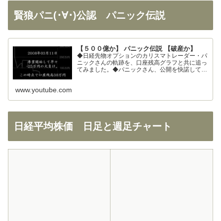
賢狼パニ(･∀･)公認 パニック伝説
【５００億か】 パニック伝説 【破産か】
◆日経先物オプションのカリスマトレーダー・パ
ニックさんの軌跡を、口座残高グラフと共に追っ
てみました。◆パニックさん、公開を快諾してく
ださりありがとうございます！◆326さん、まと
めの大部分を使わせて頂きました。ありがとうご
www.youtube.com
ざいます！
日経平均株価 日足と週足チャート