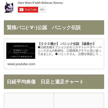
賢狼パニ(･∀･)公認 パニック伝説
【５００億か】 パニック伝説 【破産か】
◆日経先物オプションのカリスマトレーダー・パ
ニックさんの軌跡を、口座残高グラフと共に追っ
てみました。◆パニックさん、公開を快諾してく
ださりありがとうございます！◆326さん、まと
めの大部分を使わせて頂きました。ありがとうご
www.youtube.com
ざいます！
日経平均株価 日足と週足チャート