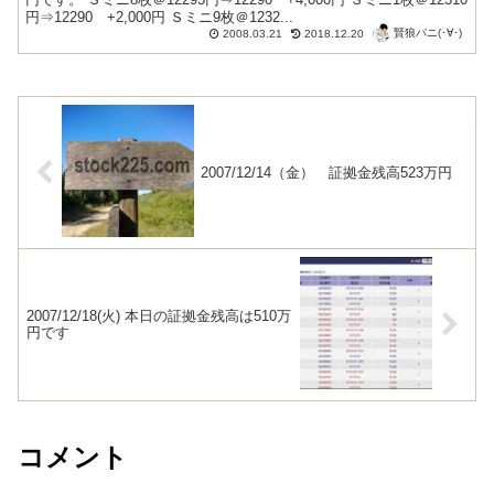
円⇒12290 +2,000円 Ｓミニ9枚＠1232...
賢狼パニ(･∀･)
2008.03.21
2018.12.20
2007/12/14（金） 証拠金残高523万円
2007/12/18(火) 本日の証拠金残高は510万
円です
コメント