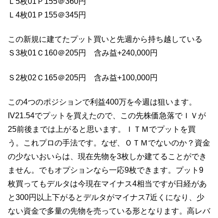
Ｌ5枚01Ｐ155＠360円
Ｌ4枚01Ｐ155＠345円
この新規に建てたプット買いと先週から持ち越している
Ｓ3枚01Ｃ160＠205円 含み益+240,000円
Ｓ2枚02Ｃ165＠205円 含み益+100,000円
この4つのポジションで利益400万を今週は狙います。
IV21.54でプットを買えたので、この先株価急落でＩＶが
25前後までは上がると思います。ＩＴＭでプットを買
う。これプロの手法です。なぜ、ＯＴＭでないのか？資金
の少ないおいらは、現在先物を3枚しか建てることができ
ません。でもオプションなら一応9枚できます。プット9
枚買ってもデルタは今現在マイナス4相当ですが日経があ
と300円以上下がるとデルタがマイナス7近くになり、少
ない資金で多量の先物を売っている形となります。高レバ