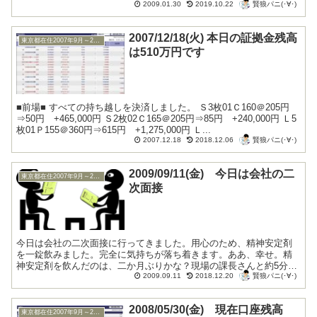
賢狼パニ(･∀･)
たんします(｡･ω･)ﾉﾞ 今日はロングポ...
2009.01.30
2019.10.22
2007/12/18(火) 本日の証拠金残高
東京都在住2007年9月～2009年10月
は510万円です
■前場■ すべての持ち越しを決済しました。 Ｓ3枚01Ｃ160＠205円
⇒50円 +465,000円 Ｓ2枚02Ｃ165＠205円⇒85円 +240,000円 Ｌ5
枚01Ｐ155＠360円⇒615円 +1,275,000円 Ｌ...
賢狼パニ(･∀･)
2007.12.18
2018.12.06
2009/09/11(金) 今日は会社の二
東京都在住2007年9月～2009年10月
次面接
今日は会社の二次面接に行ってきました。用心のため、精神安定剤
を一錠飲みました。完全に気持ちが落ち着きます。ああ、幸せ。精
神安定剤を飲んだのは、二か月ぶりかな？現場の課長さんと約5分ほ
賢狼パニ(･∀･)
ど、面談。あれって感じ。おいらともう一人いました。...
2009.09.11
2018.12.20
2008/05/30(金) 現在口座残高
東京都在住2007年9月～2009年10月