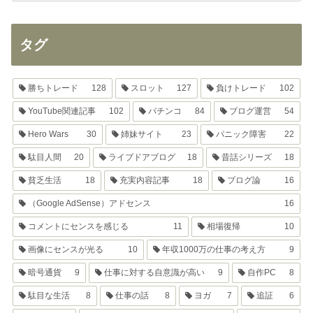
タグ
勝ちトレード
128
スロット
127
負けトレード
102
YouTube関連記事
102
パチンコ
84
ブログ運営
54
Hero Wars
30
姉妹サイト
23
パニック障害
22
駄目人間
20
ライブドアブログ
18
昔話シリーズ
18
貧乏生活
18
充実内容記事
18
ブログ論
16
（Google AdSense）アドセンス
16
コメントにセンスを感じる
11
相場復帰
10
画像にセンスが光る
10
年収1000万の仕事の考え方
9
暗号通貨
9
仕事に対する自意識が高い
9
自作PC
8
駄目な生活
8
仕事の話
8
ヨガ
7
追証
6