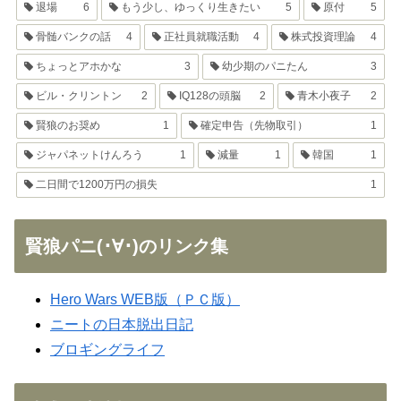
退場
6
もう少し、ゆっくり生きたい
5
原付
5
骨髄バンクの話
4
正社員就職活動
4
株式投資理論
4
ちょっとアホかな
3
幼少期のパニたん
3
ビル・クリントン
2
IQ128の頭脳
2
青木小夜子
2
賢狼のお奨め
1
確定申告（先物取引）
1
ジャパネットけんろう
1
減量
1
韓国
1
二日間で1200万円の損失
1
賢狼パニ(･∀･)のリンク集
Hero Wars WEB版（ＰＣ版）
ニートの日本脱出日記
ブロギングライフ