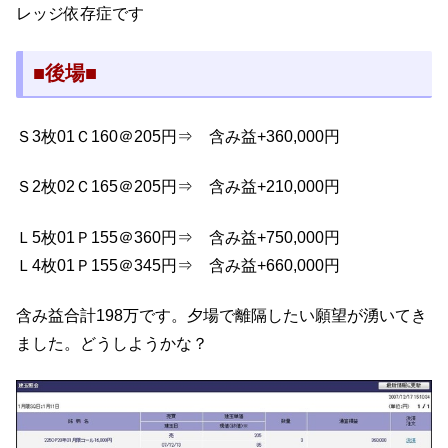
レッジ依存症です
■後場■
Ｓ3枚01Ｃ160＠205円⇒ 含み益+360,000円
Ｓ2枚02Ｃ165＠205円⇒ 含み益+210,000円
Ｌ5枚01Ｐ155＠360円⇒ 含み益+750,000円
Ｌ4枚01Ｐ155＠345円⇒ 含み益+660,000円
含み益合計198万です。夕場で離隔したい願望が湧いてき
ました。どうしようかな？