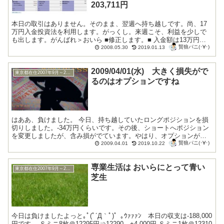
203,711円
本日の取引はありません。そのまま、翌週へ持ち越しです。尚、17
万円入金投資法を利用します。がっくし。来週こそ、利益を少しで
も出します。がんばれ＞おいら ■修正します。■ 入金額は13万円に
賢狼パニ(･∀･)
なりました。オプションは全て損切りです。...
2008.05.30
2019.01.13
2009/04/01(水) 大きく損失がで
東京都在住2007年9月～2009年10月
るのはオプションですね
はああ、負けました。 今日、持ち越していたロングポジションを損
切りしました。-34万円くらいです。その後、ショートへポジション
を変更しましたが、含み損がでています。やはり、オプションが原
賢狼パニ(･∀･)
因です。徹底的にやられました。毎回、大き...
2009.04.01
2019.10.22
専業生活は おいらにとって青い
東京都在住2007年9月～2009年10月
芝生
今日は負けましたよっと｡ﾟ(ﾟ´Д｀ﾟ)゜｡ｳｧｧｧﾝ 本日の収支は-188,000
円です。 Ｓミニ8枚＠12295円⇒12290 +4,000円 Ｓミニ1枚＠12310