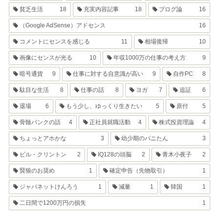
貧乏生活
18
充実内容記事
18
ブログ論
16
（Google AdSense）アドセンス
16
コメントにセンスを感じる
11
相場復帰
10
画像にセンスが光る
10
年収1000万の仕事の考え方
9
暗号通貨
9
仕事に対する自意識が高い
9
自作PC
8
駄目な生活
8
仕事の話
8
ヨガ
7
追証
6
退場
6
もう少し、ゆっくり生きたい
5
原付
5
骨髄バンクの話
4
正社員就職活動
4
株式投資理論
4
ちょっとアホかな
3
幼少期のパニたん
3
ビル・クリントン
2
IQ128の頭脳
2
青木小夜子
2
賢狼のお奨め
1
確定申告（先物取引）
1
ジャパネットけんろう
1
減量
1
韓国
1
二日間で1200万円の損失
1