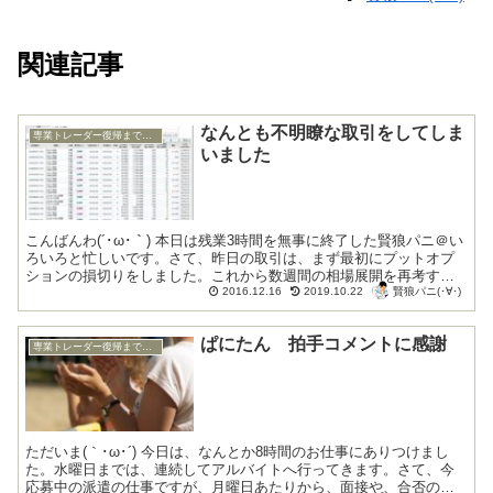
関連記事
なんとも不明瞭な取引をしてしま
専業トレーダー復帰までの底辺生活編
いました
こんばんわ(´･ω･｀) 本日は残業3時間を無事に終了した賢狼パニ＠い
ろいろと忙しいです。さて、昨日の取引は、まず最初にプットオプ
ションの損切りをしました。これから数週間の相場展開を再考する
賢狼パニ(･∀･)
と、大きく崩れる可能性は低いかなと思うよ...
2016.12.16
2019.10.22
ぱにたん 拍手コメントに感謝
専業トレーダー復帰までの底辺生活編
ただいま(｀･ω･´) 今日は、なんとか8時間のお仕事にありつけまし
た。水曜日までは、連続してアルバイトへ行ってきます。さて、今
応募中の派遣の仕事ですが、月曜日あたりから、面接や、合否の連