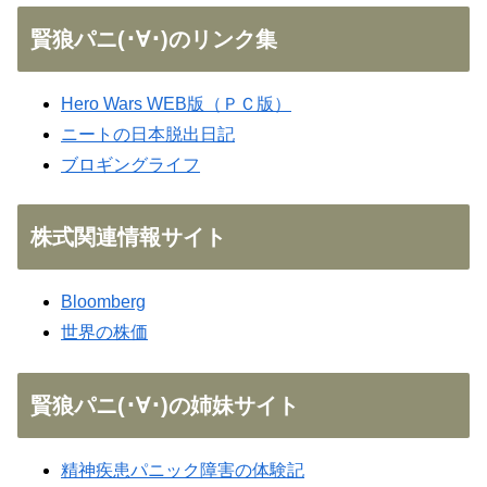
賢狼パニ(･∀･)のリンク集
Hero Wars WEB版（ＰＣ版）
ニートの日本脱出日記
ブロギングライフ
株式関連情報サイト
Bloomberg
世界の株価
賢狼パニ(･∀･)の姉妹サイト
精神疾患パニック障害の体験記