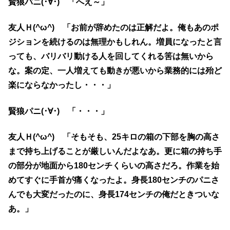
賢狼パニ(･∀･) 「へえ～」
友人Ｈ(^ω^) 「お前が辞めたのは正解だよ。俺もあのポ
ジションを続けるのは無理かもしれん。増員になったと言
っても、バリバリ動ける人を回してくれる筈は無いから
な。案の定、一人増えても動きが悪いから業務的には殆ど
楽にならなかったし・・・」
賢狼パニ(･∀･) 「・・・」
友人Ｈ(^ω^) 「そもそも、25キロの箱の下部を胸の高さ
まで持ち上げることが厳しいんだよなあ。更に箱の持ち手
の部分が地面から180センチくらいの高さだろ。作業を始
めてすぐに手首が痛くなったよ。身長180センチのパニさ
んでも大変だったのに、身長174センチの俺だときついな
あ。」