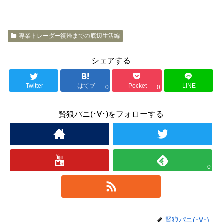
専業トレーダー復帰までの底辺生活編
シェアする
Twitter
はてブ
Pocket
LINE
0
0
賢狼パニ(･∀･)をフォローする
0
賢狼パニ(･∀･)