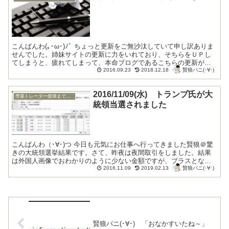
こんばんわ(｡･ω･)ﾉﾞ ちょっと更新をご無沙汰していて申し訳ありま
せんでした。姉妹サイトの更新に力をいれており、そちらをＵＰし
てしまうと、疲れてしまって、本命ブログであるこちらの更新が疎
賢狼パニ(･∀･)
かになっていたのです。(￣▽￣;)!...
2016.09.23
2018.12.18
2016/11/09(水) トランプ氏が大
専業トレーダー復帰までの底辺生活編
統領当選されました
こんばんわ（･∀･)つ 今日も元気にお仕事へ行ってきました賢狼＠驚
きの大統領選挙結果です。さて、昨夜は夜間取引をしました。結果
は外国人画像でおわかりのように少ない金額ですが、プラスとなり
賢狼パニ(･∀･)
ました。なんといいますか、大きく値幅をとるのは難...
2016.11.09
2019.02.13
賢狼パニ(･∀･) 「おなかすいたね～」