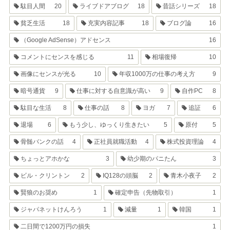
駄目人間
20
ライブドアブログ
18
昔話シリーズ
18
貧乏生活
18
充実内容記事
18
ブログ論
16
（Google AdSense）アドセンス
16
コメントにセンスを感じる
11
相場復帰
10
画像にセンスが光る
10
年収1000万の仕事の考え方
9
暗号通貨
9
仕事に対する自意識が高い
9
自作PC
8
駄目な生活
8
仕事の話
8
ヨガ
7
追証
6
退場
6
もう少し、ゆっくり生きたい
5
原付
5
骨髄バンクの話
4
正社員就職活動
4
株式投資理論
4
ちょっとアホかな
3
幼少期のパニたん
3
ビル・クリントン
2
IQ128の頭脳
2
青木小夜子
2
賢狼のお奨め
1
確定申告（先物取引）
1
ジャパネットけんろう
1
減量
1
韓国
1
二日間で1200万円の損失
1