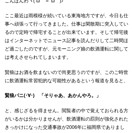
こんばんわヾ(´ω｀＝´ω｀)ﾉ
ここ最近は雨模様が続いている東海地方ですが、今日も仕
事へ頑張って行ってきました。仕事は閑散期に突入してい
るので定時で帰宅することが出来ています。そして帰宅後
はインターネットでニュース記事を読んだりして二時間ほ
ど過ごしたのですが、元モーニング娘の飲酒運転に関して
は考えさせられてしまいます。
賢狼はお酒を飲まないので尚更思うのですが、このご時世
に飲酒運転常習犯的な可能性があるという報道を見ると、
賢狼パニ(･∀･) 「そりゃあ、あかんやろ。」
と、感じざるを得ません。閲覧者の中で覚えておられる方
がいるかは分かりませんが、飲酒運転の罰則が強化された
きっかけになった交通事故が2006年に福岡県でありまし