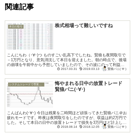
関連記事
株式相場って難しいですね
本日の取引
こんにちわ（･∀･)つ ものすごい乱高下でしたね。賢狼も夜間取引で
－1万円となり、意気消沈して本日を迎えました。朝の時点で、後場
の崩壊を午前中から予想していましたので、その波にのって利益を
賢狼パニ(･∀･)
出すことが出来ていたのですが、リバウン...
2017.03.31
2019.03.13
悔やまれる日中の放置トレード
システムトレードで専業トレーダー復帰
賢狼パニ(･∀･)
こんばんわ(･∀･) 今日は残業を二時間ほど頑張ってきた賢狼パニ＠お
疲れモードです。昨夜は夜間取引をしたのですが、収益は約2万円で
した。そして本日の日中の放置トレードで損失を3万円ほど計上して
賢狼パニ(･∀･)
しまい、トータルではマイナス1万円...
2018.08.14
2018.12.05