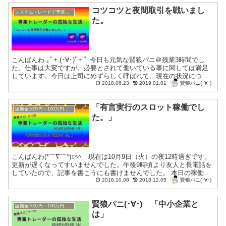
コツコツと夜間取引を戦いまし
システムトレードで専業トレーダー復帰
た。
こんばんわ.｡ﾟ+.(･∀･)ﾟ+.ﾟ 今日も元気な賢狼パニ＠残業3時間でし
た。仕事は大変ですが、必要とされて働いている事に関しては満足
しています。今日は上司にめずらしく呼ばれて、現在の状況につい
賢狼パニ(･∀･)
て説明を受けました。 上...
2018.06.23
2019.01.01
「有言実行のスロット稼働でし
証拠金10万円～100万円の奮闘記
た。」
こんばんわ(*￣∇￣*)ｴﾍﾍ 現在は10月9日（火）の夜12時過ぎです。
更新が遅くなってすいませんでした。午後9時頃より友人と長電話を
していたので、記事を書こうにも書けませんでした。 本日の稼働結
賢狼パニ(･∀･)
果 ＋111,200円 ...
2018.10.08
2018.12.05
賢狼パニ(･∀･) 「中小企業と
証拠金10万円～100万円の奮闘記
は」