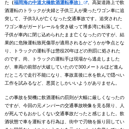
た
（
福岡海の中道大橋飲酒運転事故）
。高架道路上で飲
酒運転のトラックが夫婦と子供三人が乗ったワゴン車に追
突して、子供3人が亡くなった交通事故です。追突された
ワゴン車がガードレールを突き破って博多湾に転落して、
子供が車内に閉じ込められたまま亡くなったのですが、結
果的に危険運転致死傷罪が適用されるかどうかが争点とな
り、トラックの運転手は懲役20年ほどの刑罰に処された
のです。尚、トラックの運転手は現場から逃走しました
が、車両の前部が大破していたので300メートルほど進ん
だところで走行不能になり、事故直後に水を飲んで隠ぺい
工作を試みるなど、悪質としかいいようがありません。
この事故を契機に飲酒運転の罰則が大幅に厳しくなったの
ですが、今回の元メンバーの交通事故映像を見る限り、人
が死んでもおかしくない交通事故だったと感じました。飲
酒状態で車を運転する行為は、街中で刃物を振り回してい