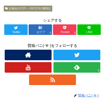
証拠金10万円～100万円の奮闘記
シェアする
Twitter
はてブ
Pocket
LINE
0
0
賢狼パニ(･∀･)をフォローする
0
賢狼パニ(･∀･)