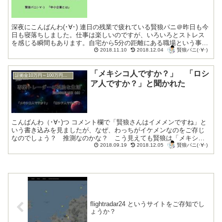
深夜にこんばんわ(･∀･) 連日の残業で疲れている賢狼パニ＠昨日も今
日も寝落ちしました。仕事は楽しいのですが、いろいろとストレス
を感じる瞬間もあります。自宅から5分の距離にある職場という事
賢狼パニ(･∀･)
が、勤務が長続きしている理由の一つです...
2018.11.10
2018.12.04
「メキシコ人ですか？」 「ロシ
証拠金10万円～100万円の奮闘記
ア人ですか？」と聞かれた
こんばんわ（･∀･)つ コメント欄で「賢狼さんはイメメンですね」と
いう書き込みを見ましたが、なぜ、わっちがイケメンなのをご存じ
なのでしょう？ 推測なのかな？ こう見えても賢狼は「メキシコ
賢狼パニ(･∀･)
人ですか？」と聞かれてこともありますし、...
2018.09.19
2018.12.05
flightradar24 というサイトをご存知でし
ょうか？