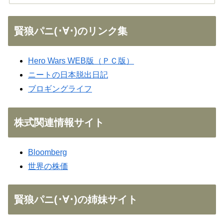
賢狼パニ(･∀･)のリンク集
Hero Wars WEB版（ＰＣ版）
ニートの日本脱出日記
ブロギングライフ
株式関連情報サイト
Bloomberg
世界の株価
賢狼パニ(･∀･)の姉妹サイト