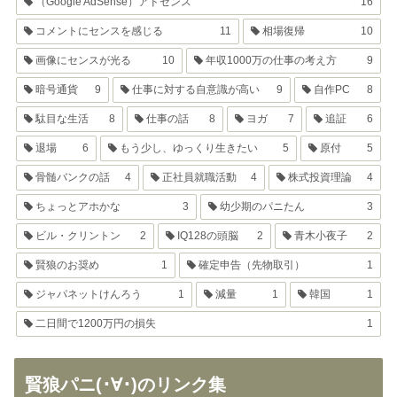
（Google AdSense）アドセンス
16
コメントにセンスを感じる
11
相場復帰
10
画像にセンスが光る
10
年収1000万の仕事の考え方
9
暗号通貨
9
仕事に対する自意識が高い
9
自作PC
8
駄目な生活
8
仕事の話
8
ヨガ
7
追証
6
退場
6
もう少し、ゆっくり生きたい
5
原付
5
骨髄バンクの話
4
正社員就職活動
4
株式投資理論
4
ちょっとアホかな
3
幼少期のパニたん
3
ビル・クリントン
2
IQ128の頭脳
2
青木小夜子
2
賢狼のお奨め
1
確定申告（先物取引）
1
ジャパネットけんろう
1
減量
1
韓国
1
二日間で1200万円の損失
1
賢狼パニ(･∀･)のリンク集