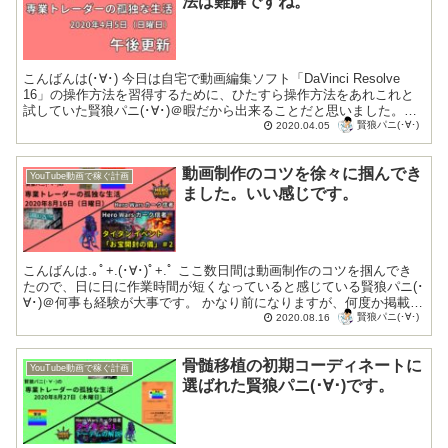
法は難解ですね。
こんばんは(･∀･) 今日は自宅で動画編集ソフト「DaVinci Resolve
16」の操作方法を習得するために、ひたすら操作方法をあれこれと
試していた賢狼パニ(･∀･)＠暇だから出来ることだと思いました。
賢狼パニ(･∀･)
「DaVinc...
2020.04.05
動画制作のコツを徐々に掴んでき
YouTube動画で稼ぐ計画
ました。いい感じです。
こんばんは.｡ﾟ+.(･∀･)ﾟ+.ﾟ ここ数日間は動画制作のコツを掴んでき
たので、日に日に作業時間が短くなっていると感じている賢狼パニ(･
∀･)＠何事も経験が大事です。 かなり前になりますが、何度か掲載し
賢狼パニ(･∀･)
たことのある、...
2020.08.16
骨髄移植の初期コーディネートに
YouTube動画で稼ぐ計画
選ばれた賢狼パニ(･∀･)です。