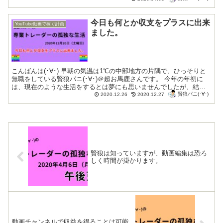
今日も何とか収支をプラスに出来
YouTube動画で稼ぐ計画
ました。
こんばんは(･∀･) 早朝の気温は1℃の中部地方の片隅で、ひっそりと
無職をしている賢狼パニ(･∀･)＠超お馬鹿さんです。 今年の年初に
は、現在のような生活をするとは夢にも思いませんでしたが、結局
賢狼パニ(･∀･)
はこんな感じの年末を迎える...
2020.12.26
2020.12.27
賢狼は知っていますが、動画編集は恐ろ
しく時間が掛かります。
動画チャンネルで収益を得ることは可能