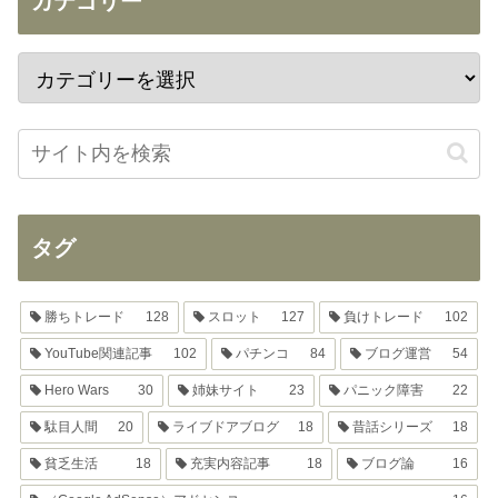
カテゴリー
タグ
勝ちトレード
128
スロット
127
負けトレード
102
YouTube関連記事
102
パチンコ
84
ブログ運営
54
Hero Wars
30
姉妹サイト
23
パニック障害
22
駄目人間
20
ライブドアブログ
18
昔話シリーズ
18
貧乏生活
18
充実内容記事
18
ブログ論
16