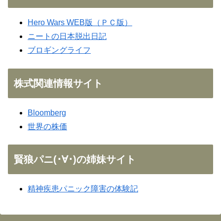
Hero Wars WEB版（ＰＣ版）
ニートの日本脱出日記
ブロギングライフ
株式関連情報サイト
Bloomberg
世界の株価
賢狼パニ(･∀･)の姉妹サイト
精神疾患パニック障害の体験記