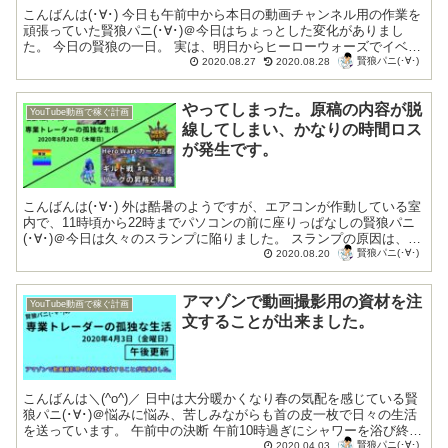
こんばんは(･∀･) 今日も午前中から本日の動画チャンネル用の作業を
頑張っていた賢狼パニ(･∀･)＠今日はちょっとした変化がありまし
た。 今日の賢狼の一日。 実は、明日からヒーローウォーズでイベン
賢狼パニ(･∀･)
トが開催される可能性が高い...
2020.08.27
2020.08.28
やってしまった。原稿の内容が脱
YouTube動画で稼ぐ計画
線してしまい、かなりの時間ロス
が発生です。
こんばんは(･∀･) 外は酷暑のようですが、エアコンが作動している室
内で、11時頃から22時までパソコンの前に座りっぱなしの賢狼パニ
(･∀･)＠今日は久々のスランプに陥りました。 スランプの原因は、下
賢狼パニ(･∀･)
書き原稿にあり。 パソ...
2020.08.20
アマゾンで動画撮影用の資材を注
YouTube動画で稼ぐ計画
文することが出来ました。
こんばんは＼(^o^)／ 日中は大分暖かくなり春の気配を感じている賢
狼パニ(･∀･)＠悩みに悩み、苦しみながらも首の皮一枚で日々の生活
を送っています。 午前中の決断 午前10時過ぎにシャワーを浴び終わ
賢狼パニ(･∀･)
り、いろいろと今後の生...
2020.04.03