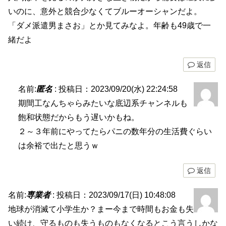
いのに、意外と競合少なくてブルーオーシャンだよ。
「ダメ派遣男まさお」とか見てみなよ。年齢も49歳で一
緒だよ
返信
名前:
匿名
:
投稿日：2023/09/20(水) 22:24:58
期間工なんちゃらみたいな底辺系チャンネルも
飽和状態だからもう遅いかもね。
２～３年前にやってたらパニの数年分の生活費ぐらい
は余裕で出たと思うｗ
返信
名前:
専業者
:
投稿日：2023/09/17(日) 10:48:08
地球が消滅て小学生か？まー今まで時間もお金も失
い続け、守るものも失うものもなくなるとこう言うしかな