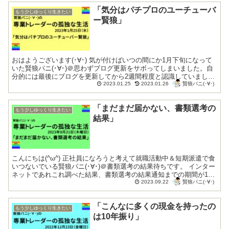
「気分はパチプロのユーチューバ
もう少しゆっくり生きたい
ー賢狼」
おはようございます(･∀･) 気が付けばいつの間にか1月下旬になって
いた賢狼パニ(･∀･)＠思わずブログ更新をサボってしまいました。自
分的には最後にブログを更新してから2週間程度と認識していました
賢狼パニ(･∀･)
が、今回の記事が今年の2回目だ...
2023.01.25
2023.01.26
「まだまだ届かない、書類選考の
もう少しゆっくり生きたい
結果」
こんにちは(^ω^) 正社員になろうと考えて就職活動中＆短期派遣で食
いつないでいる賢狼パニ(･∀･)＠書類選考の結果待ちです。 インター
ネットであれこれ調べた結果、書類選考の結果通知までの期間が10
賢狼パニ(･∀･)
日間と設定されている場...
2023.09.22
「こんなに多くの現金を持ったの
もう少しゆっくり生きたい
は10年振り」