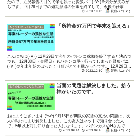
たので、近況報告の目的で筆を執った賢狼パニ(･∀･)＠気分が沈みが
ちです。 9月28日までの短期派遣の仕事を終了して、今後の仕事を
賢狼パニ(･∀･)
どうするか思案していま...
2023.10.15
「所持金57万円で年末を迎える」
もう少しゆっくり生きたい
こんにちは(･∀･) 12月29日で今年のパチンコ稼働を終了すると決めつ
つも、12月30日（金曜日）もパチンコ屋へ行ってしまった賢狼パニ
(･∀･)＠年末年始のぼったくり釘がとても醜かったです。 12月29日に
賢狼パニ(･∀･)
顔見知り客へ...
2022.12.30
当面の問題は解決しました。拾う
もう少しゆっくり生きたい
神がいたのです。
おはようございます (^ω^) 9月15日が期限の家賃の支払い問題は、友
人の助けにより解決しました。この友人はネットで知り合った人
で、5年以上前に知り合った人になります。パチンカスのHさんでは
賢狼パニ(･∀･)
ありません。 そして、本日より短期の...
2023.09.14
2023.09.16