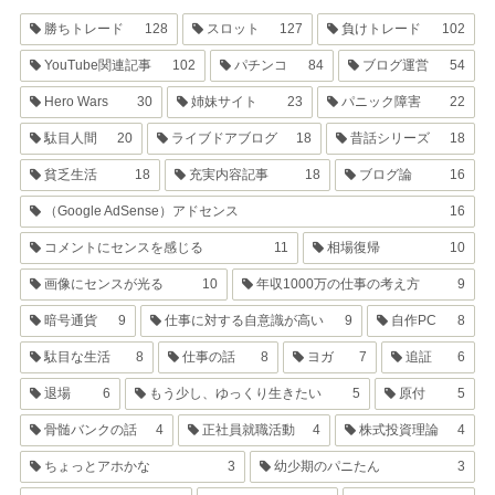
勝ちトレード
128
スロット
127
負けトレード
102
YouTube関連記事
102
パチンコ
84
ブログ運営
54
Hero Wars
30
姉妹サイト
23
パニック障害
22
駄目人間
20
ライブドアブログ
18
昔話シリーズ
18
貧乏生活
18
充実内容記事
18
ブログ論
16
（Google AdSense）アドセンス
16
コメントにセンスを感じる
11
相場復帰
10
画像にセンスが光る
10
年収1000万の仕事の考え方
9
暗号通貨
9
仕事に対する自意識が高い
9
自作PC
8
駄目な生活
8
仕事の話
8
ヨガ
7
追証
6
退場
6
もう少し、ゆっくり生きたい
5
原付
5
骨髄バンクの話
4
正社員就職活動
4
株式投資理論
4
ちょっとアホかな
3
幼少期のパニたん
3