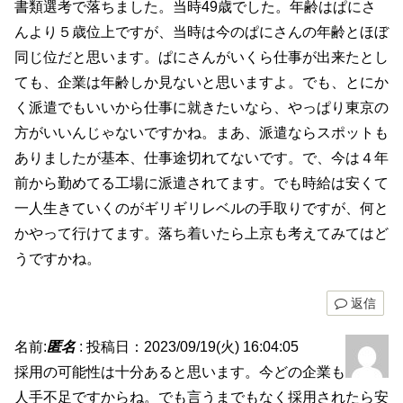
書類選考で落ちました。当時49歳でした。年齢はぱにさ
んより５歳位上ですが、当時は今のぱにさんの年齢とほぼ
同じ位だと思います。ぱにさんがいくら仕事が出来たとし
ても、企業は年齢しか見ないと思いますよ。でも、とにか
く派遣でもいいから仕事に就きたいなら、やっぱり東京の
方がいいんじゃないですかね。まあ、派遣ならスポットも
ありましたが基本、仕事途切れてないです。で、今は４年
前から勤めてる工場に派遣されてます。でも時給は安くて
一人生きていくのがギリギリレベルの手取りですが、何と
かやって行けてます。落ち着いたら上京も考えてみてはど
うですかね。
返信
名前:
匿名
:
投稿日：2023/09/19(火) 16:04:05
採用の可能性は十分あると思います。今どの企業も
人手不足ですからね。でも言うまでもなく採用されたら安