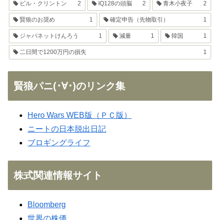
ビル・クリントン
2
IQ128の頭脳
2
青木小夜子
2
賢狼のお奨め
1
確定申告（先物取引）
1
ジャパネットけんろう
1
減量
1
韓国
1
二日間で1200万円の損失
1
賢狼パニ(･∀･)のリンク集
Hero Wars WEB版（ＰＣ版）
ニートの日本脱出日記
ブロギングライフ
株式関連情報サイト
Bloomberg
世界の株価