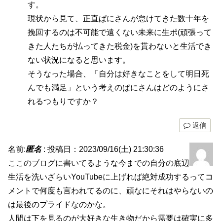
す。
現状から見て、正直ぱにさんが怠けてきた数十年を
挽回するのは不可能で遠くない未来に生ポ(頑張って
きた人たちが払ってきた税金)を貰わないと生活でき
ない状況になると思います。
そうなった場合、「自分は好きなことをして明日死
んでも満足」という考えのぱにさんはどのようにさ
れるつもりですか？
返信
名前:
匿名
:
投稿日：2023/09/16(土) 21:30:36
ここのブログに書いてるような今までの自分の底辺
生活を洗いざらいYouTubeに上げれば絶対成功するってコ
メントで何度も言われてるのに、頑なにそれはやらないの
は最後のプライドなのかな。
人間は下を見るのが大好きな生き物だから需要は確実に多