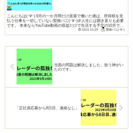
こんにちは(･∀･) 9月の一か月間だけ派遣で働いた後は、所得税を支
払う仕事を一切していない賢狼パニ(･∀･)＠人生には開き直りも必要
です。 本来ならYouTube動画の収益だけで生活する予定の10月でし
賢狼パニ(･∀･)
たが、さすがに直...
2022.12.23
当面の問題は解決しました。拾う神がい
たのです。
「正社員応募から8日目、連絡なし」