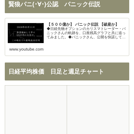
賢狼パニ(･∀･)公認 パニック伝説
【５００億か】 パニック伝説 【破産か】
◆日経先物オプションのカリスマトレーダー・パ
ニックさんの軌跡を、口座残高グラフと共に追っ
てみました。◆パニックさん、公開を快諾してく
ださりありがとうございます！◆326さん、まと
めの大部分を使わせて頂きました。ありがとうご
www.youtube.com
ざいます！
日経平均株価 日足と週足チャート