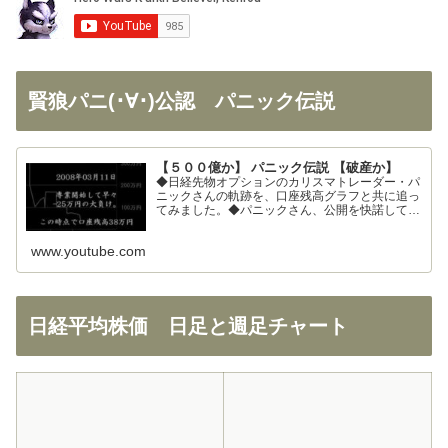
賢狼パニ(･∀･)公認 パニック伝説
【５００億か】 パニック伝説 【破産か】
◆日経先物オプションのカリスマトレーダー・パ
ニックさんの軌跡を、口座残高グラフと共に追っ
てみました。◆パニックさん、公開を快諾してく
ださりありがとうございます！◆326さん、まと
めの大部分を使わせて頂きました。ありがとうご
www.youtube.com
ざいます！
日経平均株価 日足と週足チャート