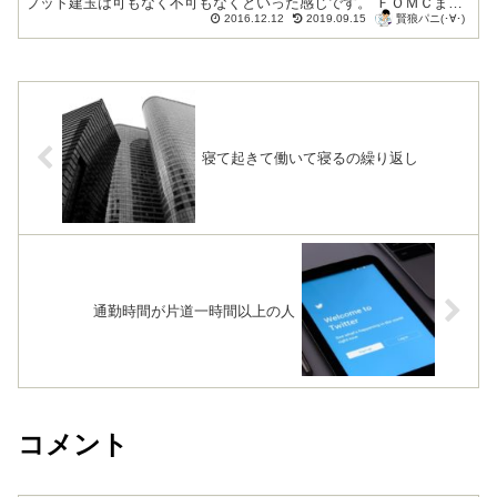
プット建玉は可もなく不可もなくといった感じです。 ＦＯＭＣまで
賢狼パニ(･∀･)
は様子見で、保有するしかないよう...
2016.12.12
2019.09.15
寝て起きて働いて寝るの繰り返し
通勤時間が片道一時間以上の人
コメント