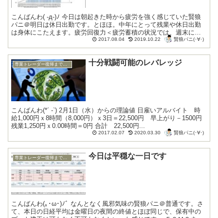
こんばんわ( -д-)ﾉ 今日は朝起きた時から疲労を強く感じていた賢狼
パニ＠明日は休日出勤です。とほほ。中年にとって残業や休日出勤
は身体にこたえます。疲労回復力＜疲労蓄積の状況では、週末にな
賢狼パニ(･∀･)
るまで常に疲労感に悩まされながらの仕...
2017.08.04
2019.10.22
十分戦闘可能のレバレッジ
専業トレーダー復帰までの底辺生活編
こんばんわ(*´ -`) 2月1日（水）からの理論値 日雇いアルバイト 時
給1,000円ｘ8時間（8,000円）ｘ3日＝22,500円 早上がり－1500円
残業1,250円ｘ0.00時間＝0円 合計 22,500円...
賢狼パニ(･∀･)
2017.02.07
2020.03.30
今日は平穏な一日です
専業トレーダー復帰までの底辺生活編
こんばんわ(｡･ω･)ﾉﾞ なんとなく風邪気味の賢狼パニ＠普通です。さ
て、本日の日経平均は金曜日の夜間の終値とほぼ同じで、保有中の