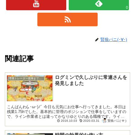
0
賢狼パニ(･∀･)
関連記事
ログミンで久しぶりに常連さんを
専業トレーダー復帰までの底辺生活編
発見しました
こんばんわ(｡･ω･)ﾉﾞ 今日も元気にお仕事へ行ってきました。本日は
残業1.75hでした。基本的に管理のポジションで仕事をしていますの
で、ライン作業者とは違ってかなりゆとりのある職種です。ライン
賢狼パニ(･∀･)
作業者の方々は、同じ場所でひたすら同じ...
2016.10.03
2020.03.31