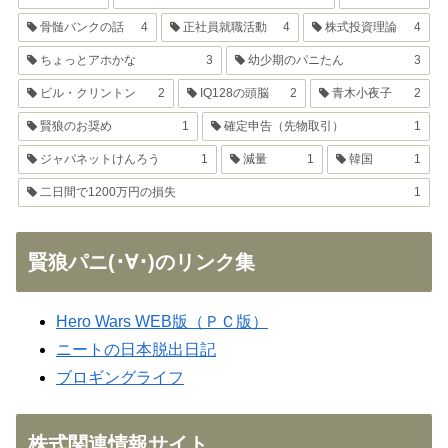
骨髄バンクの話
4
正社員就職活動
4
株式投資理論
4
ちょっとアホかな
3
幼少期のパニたん
3
ビル・クリントン
2
IQ128の頭脳
2
青木小夜子
2
賢狼のお奨め
1
確定申告（先物取引）
1
ジャパネットけんろう
1
減量
1
韓国
1
二日間で1200万円の損失
1
賢狼パニ(･∀･)のリンク集
Hero Wars WEB版（ＰＣ版）
ニートの日本脱出日記
ブロギングライフ
株式関連情報サイト