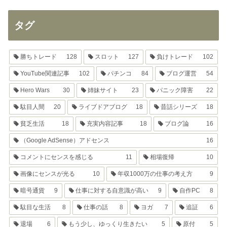
タグ
勝ちトレード
128
スロット
127
負けトレード
102
YouTube関連記事
102
パチンコ
84
ブログ運営
54
Hero Wars
30
姉妹サイト
23
パニック障害
22
駄目人間
20
ライブドアブログ
18
昔話シリーズ
18
貧乏生活
18
充実内容記事
18
ブログ論
16
（Google AdSense）アドセンス
16
コメントにセンスを感じる
11
相場復帰
10
画像にセンスが光る
10
年収1000万の仕事の考え方
9
暗号通貨
9
仕事に対する自意識が高い
9
自作PC
8
駄目な生活
8
仕事の話
8
ヨガ
7
追証
6
退場
6
もう少し、ゆっくり生きたい
5
原付
5