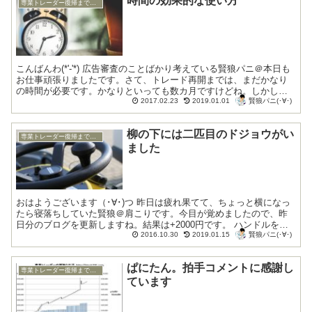
時間の効果的な使い方
専業トレーダー復帰までの底辺生活編
こんばんわ(*'-'*) 広告審査のことばかり考えている賢狼パニ＠本日も
お仕事頑張りましたです。さて、トレード再開までは、まだかなり
の時間が必要です。かなりといっても数カ月ですけどね。しかし、
賢狼パニ(･∀･)
43歳のわっちにとっては、あまり悠...
2017.02.23
2019.01.01
柳の下には二匹目のドジョウがい
専業トレーダー復帰までの底辺生活編
ました
おはようございます（･∀･)つ 昨日は疲れ果てて、ちょっと横になっ
たら寝落ちしていた賢狼＠肩こりです。今目が覚めましたので、昨
日分のブログを更新しますね。結果は+2000円です。 ハンドルを握
賢狼パニ(･∀･)
るお仕事か、レバーを叩くお仕...
2016.10.30
2019.01.15
ぱにたん。拍手コメントに感謝し
専業トレーダー復帰までの底辺生活編
ています