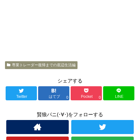
専業トレーダー復帰までの底辺生活編
シェアする
Twitter
はてブ
Pocket
LINE
0
0
賢狼パニ(･∀･)をフォローする