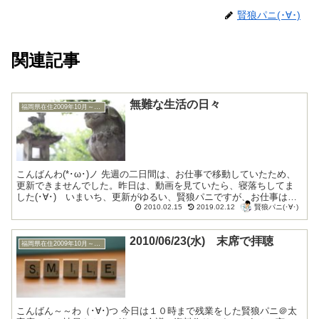
賢狼パニ(･∀･)
関連記事
無難な生活の日々
福岡県在住2009年10月～2010年9月
こんばんわ(*･ω･)ノ 先週の二日間は、お仕事で移動していたため、
更新できませんでした。昨日は、動画を見ていたら、寝落ちしてま
した(･∀･) いまいち、更新がゆるい、賢狼パニですが、お仕事は、
賢狼パニ(･∀･)
順調にこなしています。これも皆様の、...
2010.02.15
2019.02.12
2010/06/23(水) 末席で拝聴
福岡県在住2009年10月～2010年9月
こんばん～～わ（･∀･)つ 今日は１０時まで残業をした賢狼パニ＠太