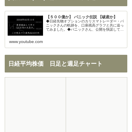
【５００億か】 パニック伝説 【破産か】
◆日経先物オプションのカリスマトレーダー・パ
ニックさんの軌跡を、口座残高グラフと共に追っ
てみました。◆パニックさん、公開を快諾してく
ださりありがとうございます！◆326さん、まと
めの大部分を使わせて頂きました。ありがとうご
www.youtube.com
ざいます！
日経平均株価 日足と週足チャート