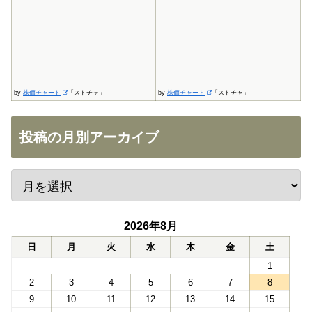
by
株価チャート
「ストチャ」
by
株価チャート
「ストチャ」
投稿の月別アーカイブ
2026年8月
日
月
火
水
木
金
土
1
2
3
4
5
6
7
8
9
10
11
12
13
14
15