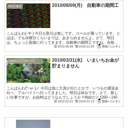
2010/08/09(月) 自動車の期間工
本日の取引
こんばんわ(･∀･) 今日も取引は無しです。コールが腐っています。と
ほほ。でも水曜日くらいまでは、あきらめませんよ。さて、明日
は、ちょっと面接に行ってきます。自動車の期間工ですね。合格し
賢狼パニ(･∀･)
たら、名古屋に出稼ぎです。とほほ。やっぱ...
2010.08.09
2018.12.05
2010/03/31(水) いまいちお金が
福岡県在住2009年10月～2010年9月
貯まりません
こんばんわ(*･ω･)ノ 今日は急に欠員が出たとかで、いつもの運送会
社へ、アルバイトへ行ってきました。明日は休みです。さて、新し
い仕事ですが、お給料はどうなんでしょうか？時給だと1200～1400
賢狼パニ(･∀･)
円はでると、思いますが、さて、どう...
2010.03.31
2019.02.13