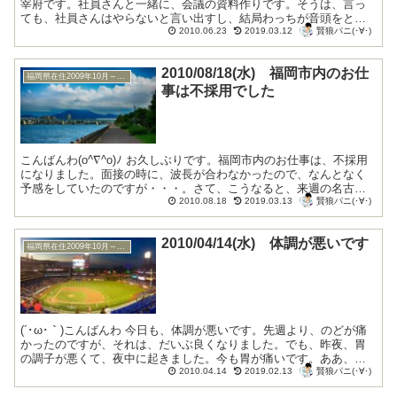
宰府です。社員さんと一緒に、会議の資料作りです。そうは、言っ
ても、社員さんはやらないと言い出すし、結局わっちが音頭をとっ
賢狼パニ(･∀･)
て、なんとか終わりました。どこの会社も末...
2010.06.23
2019.03.12
2010/08/18(水) 福岡市内のお仕
福岡県在住2009年10月～2010年9月
事は不採用でした
こんばんわ(o^∇^o)ﾉ お久しぶりです。福岡市内のお仕事は、不採用
になりました。面接の時に、波長が合わなかったので、なんとなく
予感をしていたのですが・・・。さて、こうなると、来週の名古屋
賢狼パニ(･∀･)
での面接をがんばるか、8/25に振り込ま...
2010.08.18
2019.03.13
2010/04/14(水) 体調が悪いです
福岡県在住2009年10月～2010年9月
(´･ω･｀)こんばんわ 今日も、体調が悪いです。先週より、のどが痛
かったのですが、それは、だいぶ良くなりました。でも、昨夜、胃
の調子が悪くて、夜中に起きました。今も胃が痛いです。ああ、辛
賢狼パニ(･∀･)
いです。仕事は、無事に終えました。トイ...
2010.04.14
2019.02.13