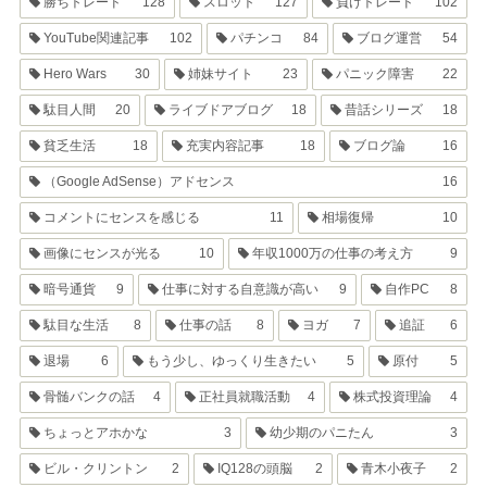
勝ちトレード
128
スロット
127
負けトレード
102
YouTube関連記事
102
パチンコ
84
ブログ運営
54
Hero Wars
30
姉妹サイト
23
パニック障害
22
駄目人間
20
ライブドアブログ
18
昔話シリーズ
18
貧乏生活
18
充実内容記事
18
ブログ論
16
（Google AdSense）アドセンス
16
コメントにセンスを感じる
11
相場復帰
10
画像にセンスが光る
10
年収1000万の仕事の考え方
9
暗号通貨
9
仕事に対する自意識が高い
9
自作PC
8
駄目な生活
8
仕事の話
8
ヨガ
7
追証
6
退場
6
もう少し、ゆっくり生きたい
5
原付
5
骨髄バンクの話
4
正社員就職活動
4
株式投資理論
4
ちょっとアホかな
3
幼少期のパニたん
3
ビル・クリントン
2
IQ128の頭脳
2
青木小夜子
2