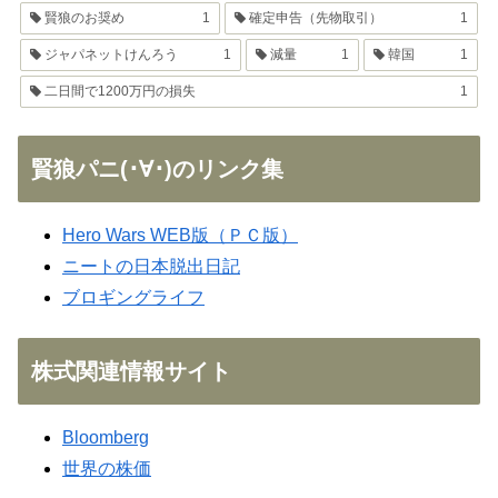
賢狼のお奨め
1
確定申告（先物取引）
1
ジャパネットけんろう
1
減量
1
韓国
1
二日間で1200万円の損失
1
賢狼パニ(･∀･)のリンク集
Hero Wars WEB版（ＰＣ版）
ニートの日本脱出日記
ブロギングライフ
株式関連情報サイト
Bloomberg
世界の株価