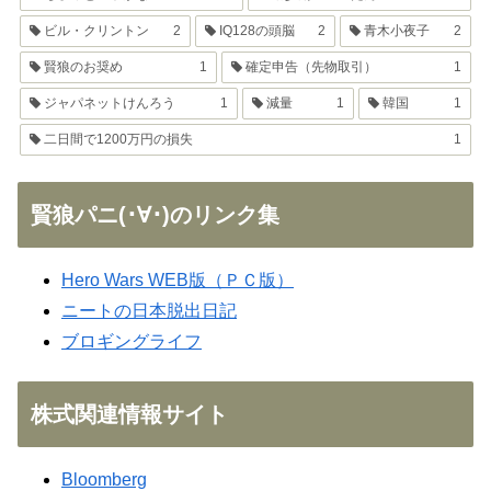
ビル・クリントン
2
IQ128の頭脳
2
青木小夜子
2
賢狼のお奨め
1
確定申告（先物取引）
1
ジャパネットけんろう
1
減量
1
韓国
1
二日間で1200万円の損失
1
賢狼パニ(･∀･)のリンク集
Hero Wars WEB版（ＰＣ版）
ニートの日本脱出日記
ブロギングライフ
株式関連情報サイト
Bloomberg