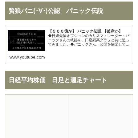
賢狼パニ(･∀･)公認 パニック伝説
【５００億か】 パニック伝説 【破産か】
◆日経先物オプションのカリスマトレーダー・パ
ニックさんの軌跡を、口座残高グラフと共に追っ
てみました。◆パニックさん、公開を快諾してく
ださりありがとうございます！◆326さん、まと
めの大部分を使わせて頂きました。ありがとうご
www.youtube.com
ざいます！
日経平均株価 日足と週足チャート