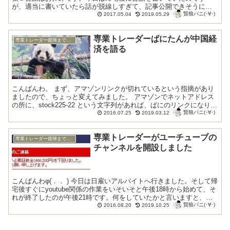
が、適当に書いていたら話が脱線しすぎて、記事公開できそうにな
賢狼パニ(･∀･)
い状態になってしまったので、本日は通常更新...
2017.05.04
2019.05.29
専業トレーダーぱにたんが中国経
専業トレーダー復帰までの底辺生活編
済を語る
こんばんわ。 まず、アマゾンリンクが切れているという指摘があり
ましたので、ちょっと変えてみました。 アマゾンでネットアドレス
の所に、stock225-22 という文字列があれば、ぱにのリンクになりま
賢狼パニ(･∀･)
す。不安な方は、アマゾンの...
2016.07.25
2019.03.12
専業トレーダーがユーチューブの
専業トレーダー復帰までの底辺生活編
チャンネルを開設しました
こんばんわφ(．． ) 今日は日雇いアルバイトへ行きました。そして帰
宅後すぐにyoutube関係の作業をいそいそと午後18時から始めて、そ
れが終了したのが午後21時です。何をしていたかと言いますと、自
賢狼パニ(･∀･)
分の動画チャンネルのページ上部に表...
2016.08.20
2019.10.25