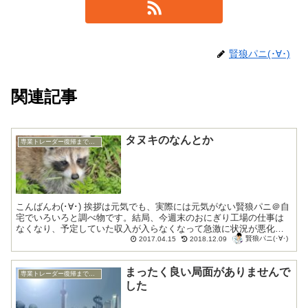
賢狼パニ(･∀･)
関連記事
タヌキのなんとか
専業トレーダー復帰までの底辺生活編
こんばんわ(･∀･) 挨拶は元気でも、実際には元気がない賢狼パニ＠自
宅でいろいろと調べ物です。結局、今週末のおにぎり工場の仕事は
なくなり、予定していた収入が入らなくなって急激に状況が悪化し
賢狼パニ(･∀･)
ている賢狼です。カップラーメン5つと食...
2017.04.15
2018.12.09
まったく良い局面がありませんで
専業トレーダー復帰までの底辺生活編
した