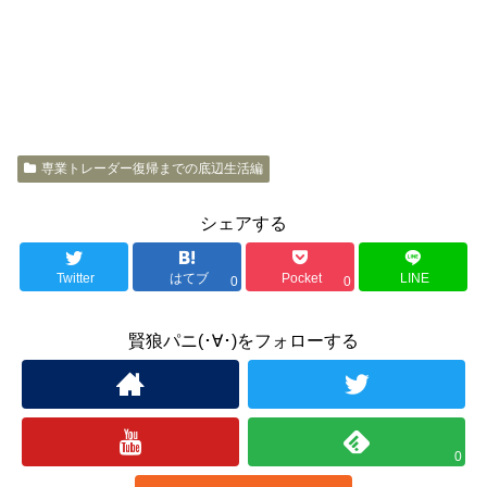
専業トレーダー復帰までの底辺生活編
シェアする
Twitter
はてブ
Pocket
LINE
0
0
賢狼パニ(･∀･)をフォローする
0