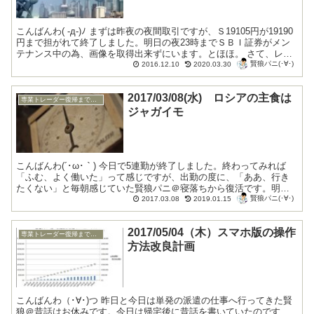
こんばんわ( -д-)ﾉ まずは昨夜の夜間取引ですが、Ｓ19105円が19190
円まで担がれて終了しました。明日の夜23時までＳＢＩ証券がメン
テナンス中の為、画像を取得出来ずにいます。とほほ。 さて、レバ
賢狼パニ(･∀･)
ーを叩くお仕事は...
2016.12.10
2020.03.30
2017/03/08(水) ロシアの主食は
専業トレーダー復帰までの底辺生活編
ジャガイモ
こんばんわ(´･ω･｀) 今日で5連勤が終了しました。終わってみれば
「ふむ、よく働いた」って感じですが、出勤の度に、「ああ、行き
たくない」と毎朝感じていた賢狼パニ＠寝落ちから復活です。明日
賢狼パニ(･∀･)
と明後日は仕事は休みですが、いろいろと...
2017.03.08
2019.01.15
2017/05/04（木）スマホ版の操作
専業トレーダー復帰までの底辺生活編
方法改良計画
こんばんわ（･∀･)つ 昨日と今日は単発の派遣の仕事へ行ってきた賢
狼＠昔話はお休みです。今日は帰宅後に昔話を書いていたのです