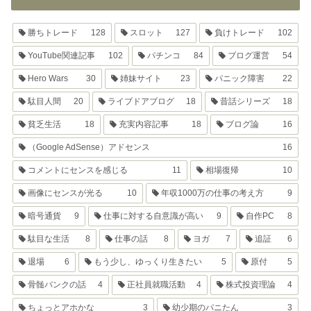
勝ちトレード
128
スロット
127
負けトレード
102
YouTube関連記事
102
パチンコ
84
ブログ運営
54
Hero Wars
30
姉妹サイト
23
パニック障害
22
駄目人間
20
ライブドアブログ
18
昔話シリーズ
18
貧乏生活
18
充実内容記事
18
ブログ論
16
（Google AdSense）アドセンス
16
コメントにセンスを感じる
11
相場復帰
10
画像にセンスが光る
10
年収1000万の仕事の考え方
9
暗号通貨
9
仕事に対する自意識が高い
9
自作PC
8
駄目な生活
8
仕事の話
8
ヨガ
7
追証
6
退場
6
もう少し、ゆっくり生きたい
5
原付
5
骨髄バンクの話
4
正社員就職活動
4
株式投資理論
4
ちょっとアホかな
3
幼少期のパニたん
3