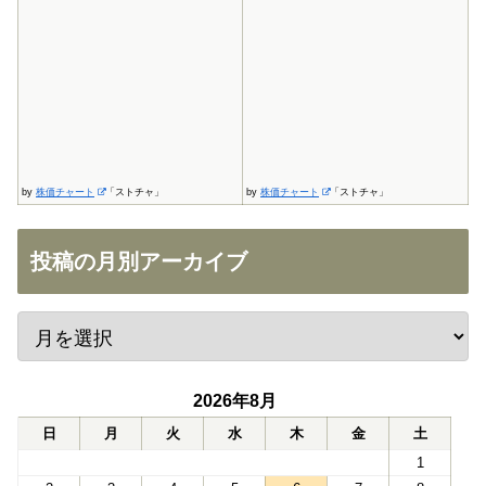
by
株価チャート
「ストチャ」
by
株価チャート
「ストチャ」
投稿の月別アーカイブ
2026年8月
日
月
火
水
木
金
土
1