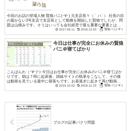
今回のお話の登場人物 賢狼パニ(･∀･) 元支店長Ｙ（｀ハ´ ） 社長の目
の届かない3号支店で支店長として勤務を開始した賢狼でしたが、問
題は山積みです。そうはいっても会社経営で最も重要な要素とは人
賢狼パニ(･∀･)
材です。人材が全てと明...
2017.06.11
2018.12.03
今日は仕事が完全にお休みの賢狼
専業トレーダー復帰までの底辺生活編
パニ＠寝てばかり
こんばんわ（･∀･)つ 今日はお仕事が完全にお休みのパニ＠寝てばか
りです。朝は７時に起床後、姉妹サイトの執筆をこなして、その後
は動画を見ている最中に寝落ちです。お昼過ぎに起きて再び動画を
賢狼パニ(･∀･)
見ていると再度寝落ちするという、ある意味幸せな休...
2016.10.02
2018.12.25
ブログの記事パクリ問題