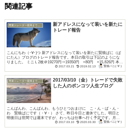
関連記事
新アドレスになって装いを新たに
専業トレーダー復帰までの底辺生活編
トレード報告
こんにちわ（･∀･)つ 新アドレスになって装いを新たに賢狼ぱに（ぱ
にたん）ブログのトレード報告です。本日の取引は下記のようにな
りました。 ミニＬ2枚＠19270円⇒19350円 +80円 +15,826円 本日
賢狼パニ(･∀･)
の収支は...
2017.03.21
2019.02.13
2017/03/10（金）トレードで失敗
専業トレーダー復帰までの底辺生活編
した人のポンコツ人生ブログ
こんばんわ、こんばんわ、もうひとつおまけに こ・ん・ば・ん・
わ 賢狼ぱにです（・∀・） さて、昨日今日と連休でした。明日と
明後日は世間では週末ですが、わっちは仕事へ行く予定です。月曜
賢狼パニ(･∀･)
日以降はどうしようかと思案中です。さて、株式...
2017.03.10
2020.03.30