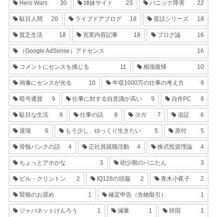
Hero Wars
30
姉妹サイト
23
パニック障害
22
駄目人間
20
ライブドアブログ
18
昔話シリーズ
18
貧乏生活
18
充実内容記事
18
ブログ論
16
（Google AdSense）アドセンス
16
コメントにセンスを感じる
11
相場復帰
10
画像にセンスが光る
10
年収1000万の仕事の考え方
9
暗号通貨
9
仕事に対する自意識が高い
9
自作PC
8
駄目な生活
8
仕事の話
8
ヨガ
7
追証
6
退場
6
もう少し、ゆっくり生きたい
5
原付
5
骨髄バンクの話
4
正社員就職活動
4
株式投資理論
4
ちょっとアホかな
3
幼少期のパニたん
3
ビル・クリントン
2
IQ128の頭脳
2
青木小夜子
2
賢狼のお奨め
1
確定申告（先物取引）
1
ジャパネットけんろう
1
減量
1
韓国
1