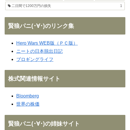
二日間で1200万円の損失
1
賢狼パニ(･∀･)のリンク集
Hero Wars WEB版（ＰＣ版）
ニートの日本脱出日記
ブロギングライフ
株式関連情報サイト
Bloomberg
世界の株価
賢狼パニ(･∀･)の姉妹サイト