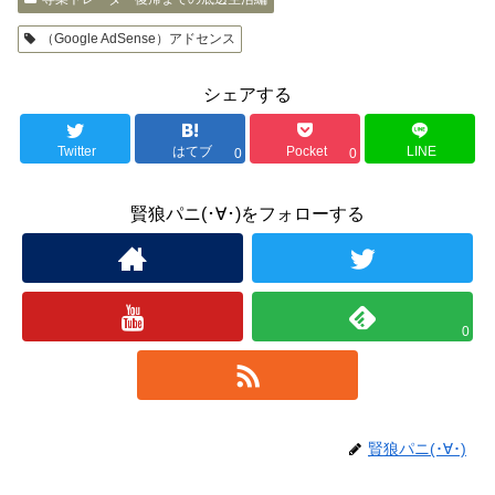
（Google AdSense）アドセンス
シェアする
Twitter
はてブ
Pocket
LINE
0
0
賢狼パニ(･∀･)をフォローする
0
賢狼パニ(･∀･)