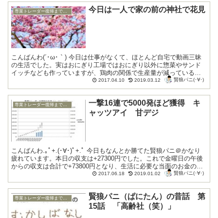
今日は一人で家の前の神社で花見
専業トレーダー復帰までの底辺生活編
こんばんわ(´･ω･｀) 今日は仕事がなくて、ほとんど自宅で動画三昧
の生活でした。実はおにぎり工場ではおにぎり以外に惣菜やサンド
イッチなども作っていますが、鶏肉の関係で生産量が減っている為
賢狼パニ(･∀･)
に、求人人数が大幅に減って働く事ができ...
2017.04.10
2019.03.12
一撃16連で5000発ほど獲得 キ
専業トレーダー復帰までの底辺生活編
ャッツアイ 甘デジ
こんばんわ.｡ﾟ+.(･∀･)ﾟ+.ﾟ 今日もなんとか勝てた賢狼パニ＠かなり
疲れています。本日の収支は+27300円でした。これで金曜日の午後
からの収支は合計で+73800円となり、生活に必要な当面のお金の工
賢狼パニ(･∀･)
面が出来ました。実...
2017.06.18
2019.01.02
賢狼パニ（ぱにたん）の昔話 第
専業トレーダー復帰までの底辺生活編
15話 「高齢社（笑）」