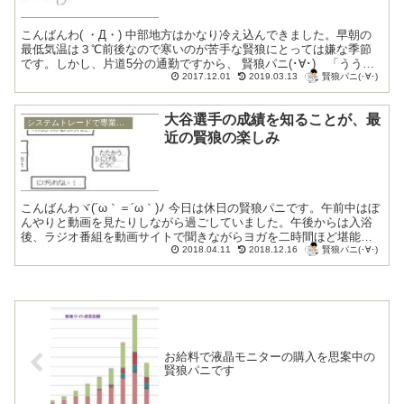
こんばんわ( ・Д・) 中部地方はかなり冷え込んできました。早朝の
最低気温は３℃前後なので寒いのが苦手な賢狼にとっては嫌な季節
です。しかし、片道5分の通勤ですから、 賢狼パニ(･∀･) 「うう
賢狼パニ(･∀･)
う。寒いなあ (+ω+) 」...
2017.12.01
2019.03.13
大谷選手の成績を知ることが、最
システムトレードで専業トレーダー復帰
近の賢狼の楽しみ
こんばんわヾ(´ω｀＝´ω｀)ﾉ 今日は休日の賢狼パニです。午前中はぼ
んやりと動画を見たりしながら過ごしていました。午後からは入浴
後、ラジオ番組を動画サイトで聞きながらヨガを二時間ほど堪能で
賢狼パニ(･∀･)
す。 賢狼の硬い体 片膝を立てて...
2018.04.11
2018.12.16
お給料で液晶モニターの購入を思案中の
賢狼パニです