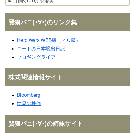
二日間で1200万円の損失
1
賢狼パニ(･∀･)のリンク集
Hero Wars WEB版（ＰＣ版）
ニートの日本脱出日記
ブロギングライフ
株式関連情報サイト
Bloomberg
世界の株価
賢狼パニ(･∀･)の姉妹サイト