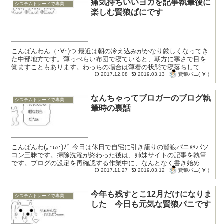
痛気持ちいいヨガを記事執筆後に
システムトレードで専業トレーダー復帰
楽しむ賢狼ぱにです
こんばんわん（･∀･)つ 最近は朝の冷え込みがかなり厳しくなってき
た中部地方です。薄っぺらい布団で寝ていると、朝方に寒さで目を
覚ますこともあります。わっちの場合は薄着の状態で寝落ちして風
賢狼パニ(･∀･)
邪を引くことが怖いので、部屋の中にいると...
2017.12.08
2019.03.13
なんちゃってブロガーのブログ執
システムトレードで専業トレーダー復帰
筆時の裏話
こんばんわ(｡･ω･)ﾉﾞ 今日は休日で自宅に引き籠りの賢狼パニ＠パソ
コン三昧です。掃除洗濯が終わった後は、姉妹サイトの記事を執筆
です。ブログの設定を再確認する作業中に、なんとなく書き始めた
賢狼パニ(･∀･)
のですが、どうにか一本の記事に仕上げ...
2017.11.27
2019.03.12
今年も残すとこ12月だけになりま
システムトレードで専業トレーダー復帰
した 今日も元気な賢狼パニです