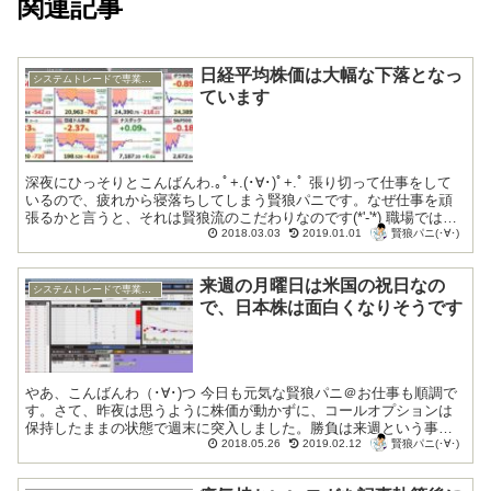
関連記事
日経平均株価は大幅な下落となっ
システムトレードで専業トレーダー復帰
ています
深夜にひっそりとこんばんわ.｡ﾟ+.(･∀･)ﾟ+.ﾟ 張り切って仕事をして
いるので、疲れから寝落ちしてしまう賢狼パニです。なぜ仕事を頑
張るかと言うと、それは賢狼流のこだわりなのです(*'-'*) 職場では後
賢狼パニ(･∀･)
ろめたい気持ちを...
2018.03.03
2019.01.01
来週の月曜日は米国の祝日なの
システムトレードで専業トレーダー復帰
で、日本株は面白くなりそうです
やあ、こんばんわ（･∀･)つ 今日も元気な賢狼パニ＠お仕事も順調で
す。さて、昨夜は思うように株価が動かずに、コールオプションは
保持したままの状態で週末に突入しました。勝負は来週という事に
賢狼パニ(･∀･)
なります。 賢狼パニ(･∀･) 「...
2018.05.26
2019.02.12