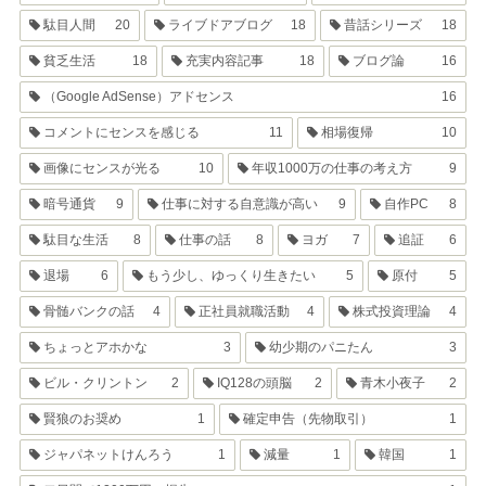
駄目人間
20
ライブドアブログ
18
昔話シリーズ
18
貧乏生活
18
充実内容記事
18
ブログ論
16
（Google AdSense）アドセンス
16
コメントにセンスを感じる
11
相場復帰
10
画像にセンスが光る
10
年収1000万の仕事の考え方
9
暗号通貨
9
仕事に対する自意識が高い
9
自作PC
8
駄目な生活
8
仕事の話
8
ヨガ
7
追証
6
退場
6
もう少し、ゆっくり生きたい
5
原付
5
骨髄バンクの話
4
正社員就職活動
4
株式投資理論
4
ちょっとアホかな
3
幼少期のパニたん
3
ビル・クリントン
2
IQ128の頭脳
2
青木小夜子
2
賢狼のお奨め
1
確定申告（先物取引）
1
ジャパネットけんろう
1
減量
1
韓国
1