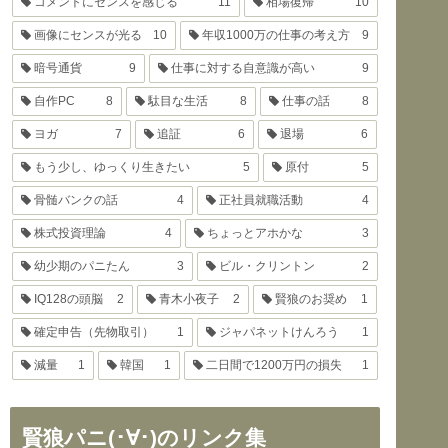
コメントにセンスを感じる
11
相場復帰
10
画像にセンスが光る
10
年収1000万の仕事の考え方
9
暗号通貨
9
仕事に対する自意識が高い
9
自作PC
8
駄目な生活
8
仕事の話
8
ヨガ
7
追証
6
退場
6
もう少し、ゆっくり生きたい
5
原付
5
骨髄バンクの話
4
正社員就職活動
4
株式投資理論
4
ちょっとアホかな
3
幼少期のパニたん
3
ビル・クリントン
2
IQ128の頭脳
2
青木小夜子
2
賢狼のお奨め
1
確定申告（先物取引）
1
ジャパネットけんろう
1
減量
1
韓国
1
二日間で1200万円の損失
1
賢狼パニ(･∀･)のリンク集