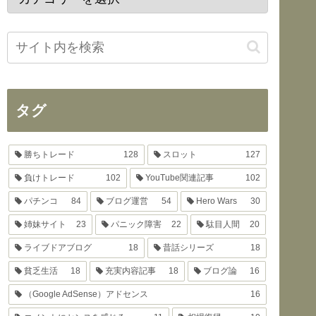
タグ
勝ちトレード
128
スロット
127
負けトレード
102
YouTube関連記事
102
パチンコ
84
ブログ運営
54
Hero Wars
30
姉妹サイト
23
パニック障害
22
駄目人間
20
ライブドアブログ
18
昔話シリーズ
18
貧乏生活
18
充実内容記事
18
ブログ論
16
（Google AdSense）アドセンス
16