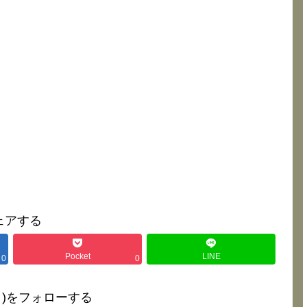
ェアする
Pocket
LINE
0
0
∀･)をフォローする