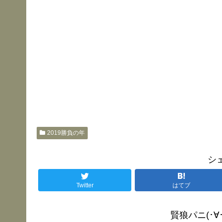
2019勝負の年
シ
Twitter
はてブ
賢狼パニ(･