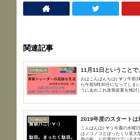
関連記事
11月11日ということ
2019勝負の年
おはこんばんちは(･∀･) 午前1時に寝落ちから目覚めた賢狼ですが、仕事のことを考えていた
ら午前5時30分になってしま
うにあれこれ改善提案を検討し
2019年度のスタートは
2019勝負の年
こんばんは(･∀･) 今週の水曜日と木曜日は「お給料日＋休日」ということで、頭の悪い賢狼
はノコノコとぼったくり某大型
負の年」と位置付けていますの