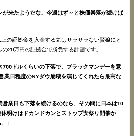
ーンが来たようだな。今週はず～と株価暴落が続けば
以上の証拠金を入金する気はサラサラない賢狼にと
みの20万円の証拠金で勝負する計画です。
ナス700ドルくらいの下落で、ブラックマンデーを意
営業日程度のNYダウ崩壊を演じてくれたら最高な
連続営業日も下落を続けるのなら、その間に日本は10
連休明けはドカンドカンとストップ安祭り開催か
あ。」