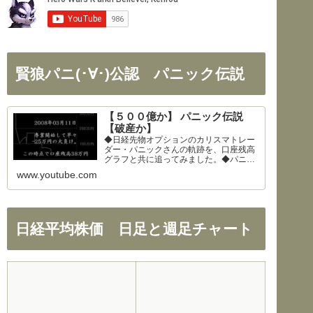
賢狼パニ(･∀･)公認 パニック伝説
【５００億か】 パニック伝説
【破産か】
◆日経先物オプションのカリスマトレー
ダー・パニックさんの軌跡を、口座残高
グラフと共に追ってみました。◆パニッ
クさん、公開を快諾してくださりありが
www.youtube.com
とうございます！◆326さん、まとめの
大部分を使わせて頂きました。ありがと
うございます！
日経平均株価 日足と週足チャート