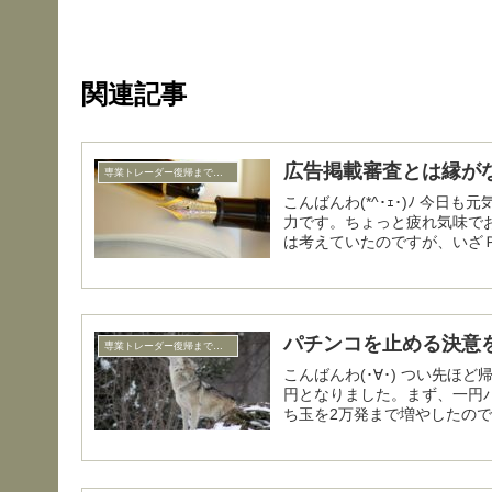
関連記事
広告掲載審査とは縁が
専業トレーダー復帰までの底辺生活編
こんばんわ(*^･ｪ･)ﾉ 今日も元気に低賃金お仕事へ行ってきました賢狼パニ＠なんとなく無気
力です。ちょっと疲れ気味で
は考えていたのですが、いざＰ
パチンコを止める決意
専業トレーダー復帰までの底辺生活編
こんばんわ(･∀･) つい先ほど帰宅した賢狼パニ＠有終の美を飾れました。本日の収支は+9000
円となりました。まず、一円
ち玉を2万発まで増やしたので