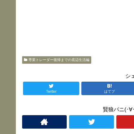
専業トレーダー復帰までの底辺生活編
シ
Twitter
はてブ
賢狼パニ(･