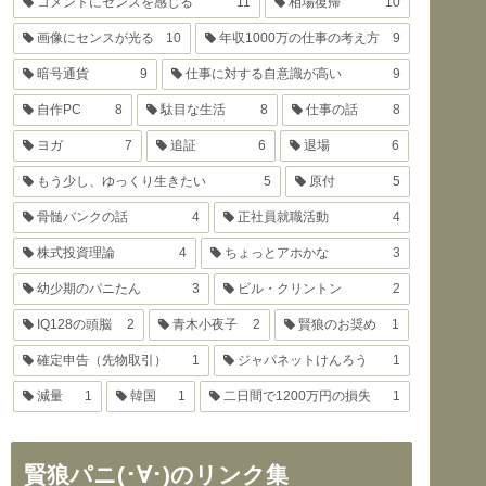
コメントにセンスを感じる
11
相場復帰
10
画像にセンスが光る
10
年収1000万の仕事の考え方
9
暗号通貨
9
仕事に対する自意識が高い
9
自作PC
8
駄目な生活
8
仕事の話
8
ヨガ
7
追証
6
退場
6
もう少し、ゆっくり生きたい
5
原付
5
骨髄バンクの話
4
正社員就職活動
4
株式投資理論
4
ちょっとアホかな
3
幼少期のパニたん
3
ビル・クリントン
2
IQ128の頭脳
2
青木小夜子
2
賢狼のお奨め
1
確定申告（先物取引）
1
ジャパネットけんろう
1
減量
1
韓国
1
二日間で1200万円の損失
1
賢狼パニ(･∀･)のリンク集