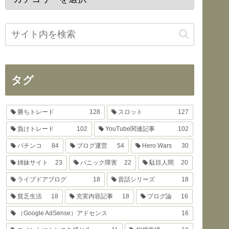
タグ
勝ちトレード
128
スロット
127
負けトレード
102
YouTube関連記事
102
パチンコ
84
ブログ運営
54
Hero Wars
30
姉妹サイト
23
パニック障害
22
駄目人間
20
ライブドアブログ
18
昔話シリーズ
18
貧乏生活
18
充実内容記事
18
ブログ論
16
（Google AdSense）アドセンス
16