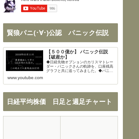
賢狼パニ(･∀･)公認 パニック伝説
【５００億か】 パニック伝説
【破産か】
◆日経先物オプションのカリスマトレー
ダー・パニックさんの軌跡を、口座残高
グラフと共に追ってみました。◆パニッ
クさん、公開を快諾してくださりありが
www.youtube.com
とうございます！◆326さん、まとめの
大部分を使わせて頂きました。ありがと
うございます！
日経平均株価 日足と週足チャート