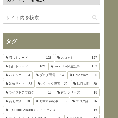
タグ
勝ちトレード
128
スロット
127
負けトレード
102
YouTube関連記事
102
パチンコ
84
ブログ運営
54
Hero Wars
30
姉妹サイト
23
パニック障害
22
駄目人間
20
ライブドアブログ
18
昔話シリーズ
18
貧乏生活
18
充実内容記事
18
ブログ論
16
（Google AdSense）アドセンス
16