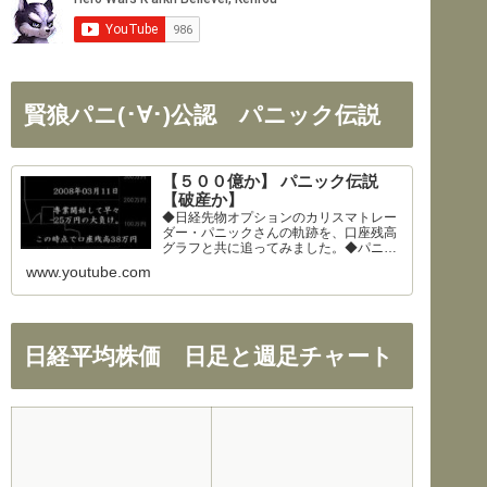
賢狼パニ(･∀･)公認 パニック伝説
【５００億か】 パニック伝説
【破産か】
◆日経先物オプションのカリスマトレー
ダー・パニックさんの軌跡を、口座残高
グラフと共に追ってみました。◆パニッ
クさん、公開を快諾してくださりありが
www.youtube.com
とうございます！◆326さん、まとめの
大部分を使わせて頂きました。ありがと
うございます！
日経平均株価 日足と週足チャート