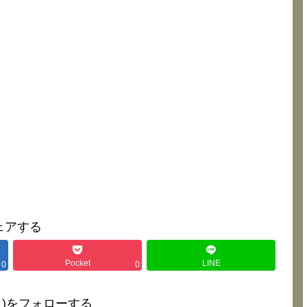
ェアする
Pocket
LINE
0
0
∀･)をフォローする