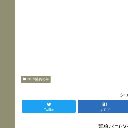
2019勝負の年
シ
Twitter
はてブ
賢狼パニ(･