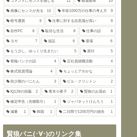
コメントにセンスを感じる
11
相場復帰
10
画像にセンスが光る
10
年収1000万の仕事の考え方
9
暗号通貨
9
仕事に対する自意識が高い
9
自作PC
8
駄目な生活
8
仕事の話
8
ヨガ
7
追証
6
退場
6
もう少し、ゆっくり生きたい
5
原付
5
骨髄バンクの話
4
正社員就職活動
4
株式投資理論
4
ちょっとアホかな
3
幼少期のパニたん
3
ビル・クリントン
2
IQ128の頭脳
2
青木小夜子
2
賢狼のお奨め
1
確定申告（先物取引）
1
ジャパネットけんろう
1
減量
1
韓国
1
二日間で1200万円の損失
1
賢狼パニ(･∀･)のリンク集