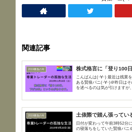
関連記事
株式格言に「登り100
2019勝負の年
こんばんは(･∀･) 最近は残業をする日が多くて、寝落ちしたまま午前7時に目が覚めることも
ある賢狼パニ(･∀･)＠昨日
を述べるのは気が引けますが、
土俵際で踏ん張ってい
2019勝負の年
日付が変わって午前3時52分にこんばんは(･∀･) 仕事を
の寝落ちをしていた賢狼パニ