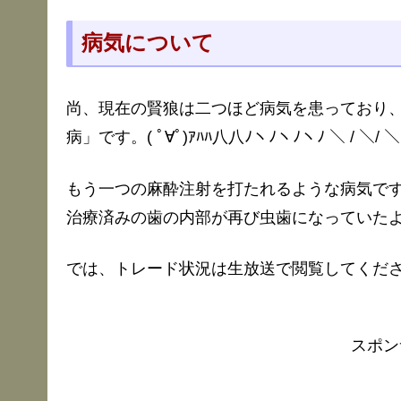
病気について
尚、現在の賢狼は二つほど病気を患っており
病」です。( ﾟ∀ﾟ)ｱﾊﾊ八八ﾉヽﾉヽﾉヽﾉ ＼ / ＼/ ＼
もう一つの麻酔注射を打たれるような病気です
治療済みの歯の内部が再び虫歯になっていた
では、トレード状況は生放送で閲覧してくだ
スポン