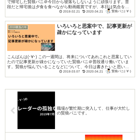
で帰宅した賢狼パニ＠今日から寝落ちしないように頑張ります。普
段だと帰宅後は夕食を食べながら動画鑑賞ですが、本日は気合を入
賢狼パニ(･∀･)
れてブログ更新を最優先にしています。...
2019.02.21
2020.04.21
いろいろと思案中で、記事更新が
2019勝負の年
疎かになっています
こんばんは(･∀･) この一週間は、将来についてあれこれと思案してい
たので記事更新が疎かになっていた賢狼パニ＠普段通り働いていま
す。賢狼が悩んでいることなどについて、今日は書きたいと思いま
賢狼パニ(･∀･)
す。 以前までの賢狼の価値観や考え方...
2019.03.07
2020.04.21
職場が繁忙期に突入して、仕事が大忙し
の賢狼パニです。