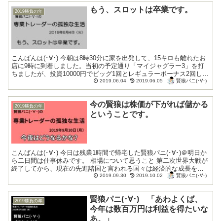
もう、スロットは卒業です。
2019勝負の年
こんばんは(･∀･) 今朝は8時30分に家を出発して、15キロも離れたお
店に9時に到着しました。当初の予定通り「マイジャグラー3」を打
ちましたが、投資10000円でビッグ1回とレギュラーボーナス2回しか
賢狼パニ(･∀･)
引けずに見事な撃沈となり...
2019.06.04
2019.06.05
今の賢狼は株価が下がれば儲かる
2019勝負の年
ということです。
こんばんは(･∀･) 今日は残業1時間で帰宅した賢狼パニ(･∀･)＠明日か
ら二日間は仕事休みです。 相場について思うこと 第二次世界大戦が
終了してから、現在の先進諸国と言われる国々は経済的な成長を遂
賢狼パニ(･∀･)
げました。そして...
2019.09.30
2019.10.02
賢狼パニ(･∀･) 「あわよくば、
2019勝負の年
今年は数百万円は利益を得たいな
あ。」