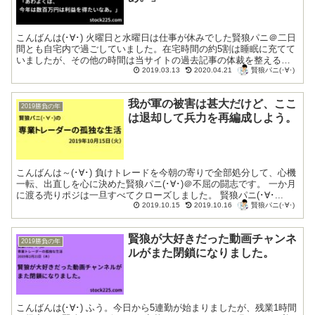
こんばんは(･∀･) 火曜日と水曜日は仕事が休みでした賢狼パニ＠二日
間とも自宅内で過ごしていました。在宅時間の約5割は睡眠に充てて
いましたが、その他の時間は当サイトの過去記事の体裁を整える作
賢狼パニ(･∀･)
業などに費やしていました。 過去記...
2019.03.13
2020.04.21
我が軍の被害は甚大だけど、ここ
2019勝負の年
は退却して兵力を再編成しよう。
こんばんは～(･∀･) 負けトレードを今朝の寄りで全部処分して、心機
一転、出直しを心に決めた賢狼パニ(･∀･)＠不屈の闘志です。 一か月
に渡る売りポジは一旦すべてクローズしました。 賢狼パニ(･∀･...
賢狼パニ(･∀･)
2019.10.15
2019.10.16
賢狼が大好きだった動画チャンネ
2019勝負の年
ルがまた閉鎖になりました。
こんばんは(･∀･) ふう。今日から5連勤が始まりましたが、残業1時間