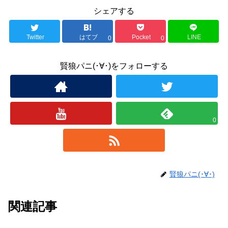
シェアする
Twitter
はてブ
Pocket
LINE
0
0
賢狼パニ(･∀･)をフォローする
0
賢狼パニ(･∀･)
関連記事