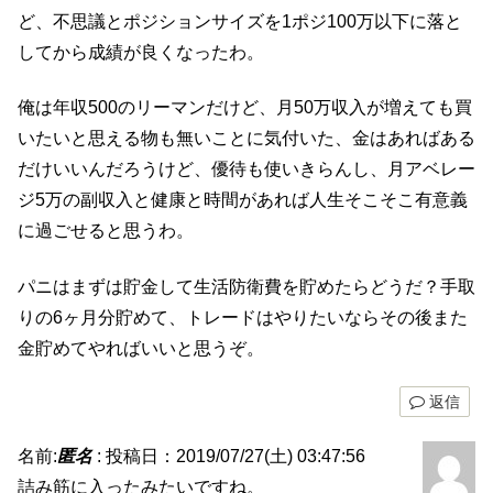
ど、不思議とポジションサイズを1ポジ100万以下に落と
してから成績が良くなったわ。
俺は年収500のリーマンだけど、月50万収入が増えても買
いたいと思える物も無いことに気付いた、金はあればある
だけいいんだろうけど、優待も使いきらんし、月アベレー
ジ5万の副収入と健康と時間があれば人生そこそこ有意義
に過ごせると思うわ。
パニはまずは貯金して生活防衛費を貯めたらどうだ？手取
りの6ヶ月分貯めて、トレードはやりたいならその後また
金貯めてやればいいと思うぞ。
返信
名前:
匿名
:
投稿日：2019/07/27(土) 03:47:56
詰み筋に入ったみたいですね。