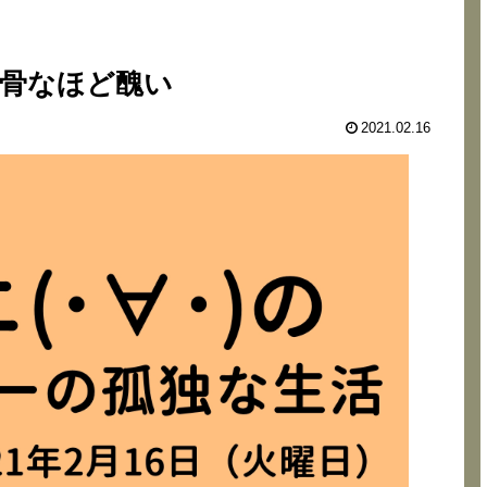
骨なほど醜い
2021.02.16