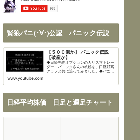
賢狼パニ(･∀･)公認 パニック伝説
【５００億か】 パニック伝説
【破産か】
◆日経先物オプションのカリスマトレー
ダー・パニックさんの軌跡を、口座残高
グラフと共に追ってみました。◆パニッ
クさん、公開を快諾してくださりありが
www.youtube.com
とうございます！◆326さん、まとめの
大部分を使わせて頂きました。ありがと
うございます！
日経平均株価 日足と週足チャート