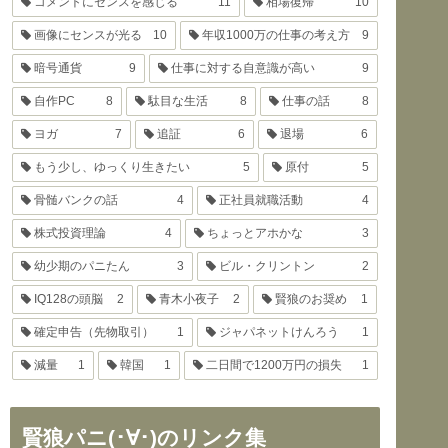
コメントにセンスを感じる
11
相場復帰
10
画像にセンスが光る
10
年収1000万の仕事の考え方
9
暗号通貨
9
仕事に対する自意識が高い
9
自作PC
8
駄目な生活
8
仕事の話
8
ヨガ
7
追証
6
退場
6
もう少し、ゆっくり生きたい
5
原付
5
骨髄バンクの話
4
正社員就職活動
4
株式投資理論
4
ちょっとアホかな
3
幼少期のパニたん
3
ビル・クリントン
2
IQ128の頭脳
2
青木小夜子
2
賢狼のお奨め
1
確定申告（先物取引）
1
ジャパネットけんろう
1
減量
1
韓国
1
二日間で1200万円の損失
1
賢狼パニ(･∀･)のリンク集