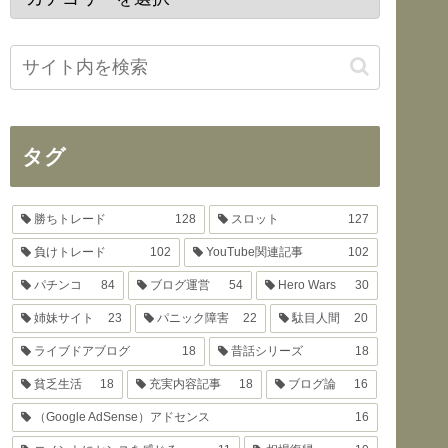
タグ
勝ちトレード
128
スロット
127
負けトレード
102
YouTube関連記事
102
パチンコ
84
ブログ運営
54
Hero Wars
30
姉妹サイト
23
パニック障害
22
駄目人間
20
ライブドアブログ
18
昔話シリーズ
18
貧乏生活
18
充実内容記事
18
ブログ論
16
（Google AdSense）アドセンス
16