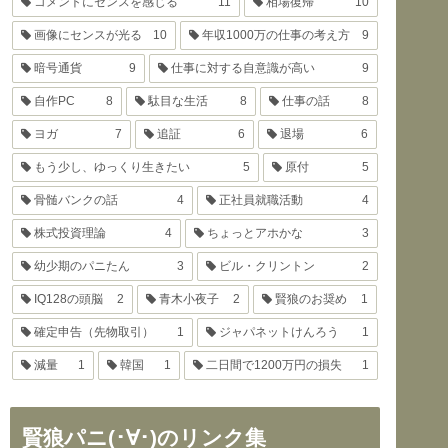
コメントにセンスを感じる
11
相場復帰
10
画像にセンスが光る
10
年収1000万の仕事の考え方
9
暗号通貨
9
仕事に対する自意識が高い
9
自作PC
8
駄目な生活
8
仕事の話
8
ヨガ
7
追証
6
退場
6
もう少し、ゆっくり生きたい
5
原付
5
骨髄バンクの話
4
正社員就職活動
4
株式投資理論
4
ちょっとアホかな
3
幼少期のパニたん
3
ビル・クリントン
2
IQ128の頭脳
2
青木小夜子
2
賢狼のお奨め
1
確定申告（先物取引）
1
ジャパネットけんろう
1
減量
1
韓国
1
二日間で1200万円の損失
1
賢狼パニ(･∀･)のリンク集