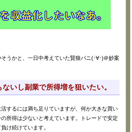
うかと、一日中考えていた賢狼パニ(･∀･)＠妙案
もないし副業で所得増を狙いたい。
生活するには満ち足りていますが、何か大きな買い
今の所得は少ないと考えています。トレードで安定
て負け続けています。