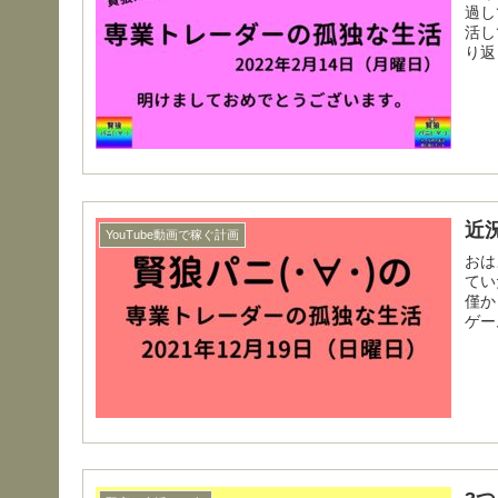
過し
活しています。 
り返
近
YouTube動画で稼ぐ計画
おはようござ
ていた
僅か
ゲー