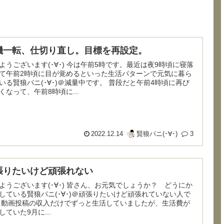
機一転、仕切り直し。目標を再設定。
います(･∀･) 今は午前5時です。最近は夜9時頃に寝落
て午前2時頃に目が覚めるといった生活パターンで元気に暮ら
る賢狼パニ(･∀･)＠減量中です。 普段だと午前4時頃に再び
くなって、午前8時頃に...
2022.12.14
賢狼パニ(･∀･)
3
張りたいけど頑張れない
います(･∀･) 皆さん、お元気でしょうか？ どうにか
している賢狼パニ(･∀･)＠頑張りたいけど頑張れていない人で
活費が
していた9月に...