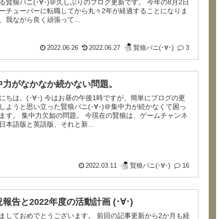
賢狼パニ(･∀･)＠久しぶりのブログ更新です。 今年の8月2日
ーチューバーに転職してから丸々2年が経過することになりま
、我ながら良く頑張って...
2022.06.26
2022.06.27
賢狼パニ(･∀･)
3
中力がなかなか続かない問題。
∀･) 今はお昼の午後1時ですが、簡単にブログの更
しようと思い立った賢狼パニ(･∀･)＠集中力が続かなくて困っ
ます。 集中力欠如の問題。 今現在の賢狼は、ゲームチャンネ
日本語版と英語版、それと新...
2022.03.11
賢狼パニ(･∀･)
16
報告と2022年度の活動計画 (･∀･)
ておめでとうございます。 前回の記事更新から2か月も経