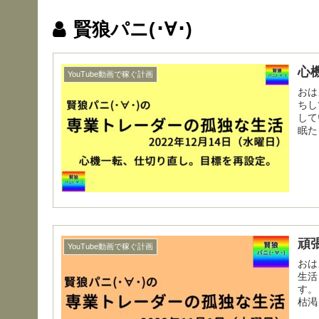
賢狼パニ(･∀･)
心
YouTube動画で稼ぐ計画
おはようござ
ちし
してい
眠た
頑
YouTube動画で稼ぐ計画
おはようござ
生活
す。 動画投稿の収入だけでずっと生活していましたが、生
枯渇