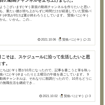
つ目の動画チャンネルを立ち上げました。
います(･∀･) 新規の動画チャンネルを作りたいと思い
も、重たい腰が持ち上がらずに時間だけが経過していた賢狼パ
∀･)＠気が付けば夏が終わろうとしています。 賢狼パニ(･∀･)
かん、いかん。この...
2021.10.06
賢狼パニ(･∀･)
21
月こそは、スケジュールに沿って生活したいと思
ます。
) 暦が10月になったので、記事を書こうと筆を執っ
狼パニ(･∀･)＠まったりと土曜日の午後を過ごしています。 9
動画チャンネルは、それなりに順調だったので、10月もどうに
の無職生活を継続でき...
2021.10.02
賢狼パニ(･∀･)
3