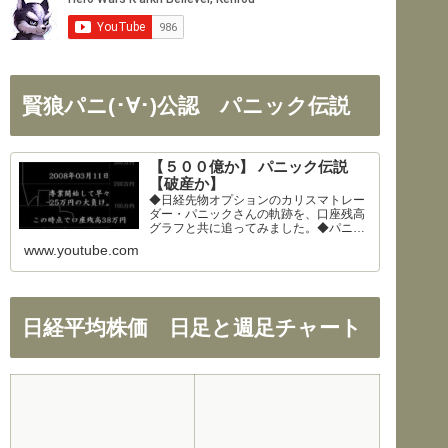
賢狼パニ(･∀･)公認 パニック伝説
【５００億か】 パニック伝説
【破産か】
◆日経先物オプションのカリスマトレー
ダー・パニックさんの軌跡を、口座残高
グラフと共に追ってみました。◆パニッ
クさん、公開を快諾してくださりありが
www.youtube.com
とうございます！◆326さん、まとめの
大部分を使わせて頂きました。ありがと
うございます！
日経平均株価 日足と週足チャート