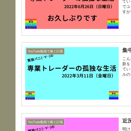
ている
でユ
すが
集
YouTube動画で稼ぐ計画
こんにちは。(･
新を
てい
ルの
近況
YouTube動画で稼ぐ計画
明けまし