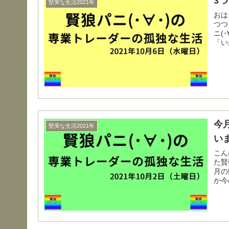
3
堅実な生活2021年
おはようござ
つつ
ニ(･
「い
今
堅実な生活2021年
い
こんにちは(･∀･
た賢
月の
か今