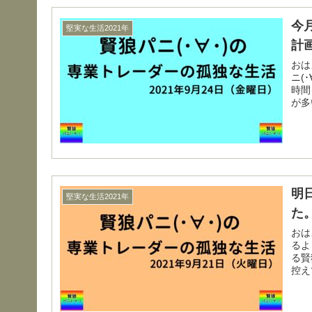
今
堅実な生活2021年
計
おはようござ
ニ(
時間
が多
明
堅実な生活2021年
た
おはようご
るよ
る賢狼パ
控え