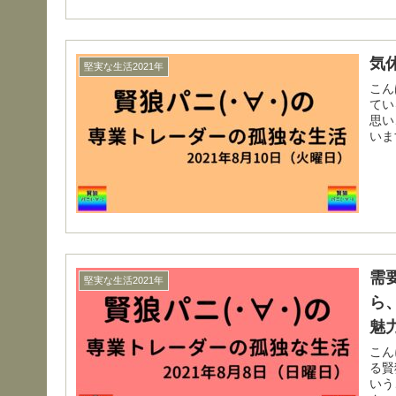
気
堅実な生活2021年
こんばんは(･∀･
てい
思い、筆を
いま
需
堅実な生活2021年
ら
魅
こんにちは(･∀･
る賢
いう