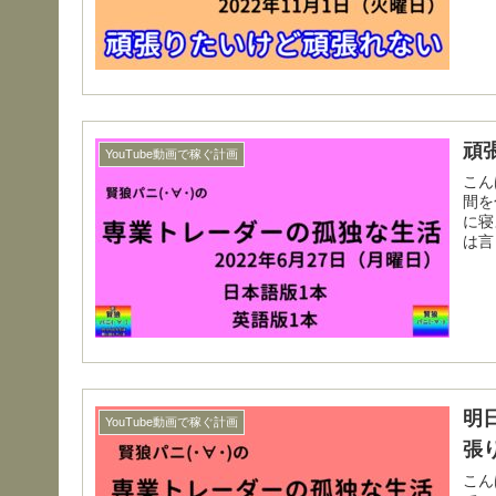
頑
YouTube動画で稼ぐ計画
こんばんは(･∀･)
間を色々
に寝
は言
明
YouTube動画で稼ぐ計画
張
こんばんは(･∀･