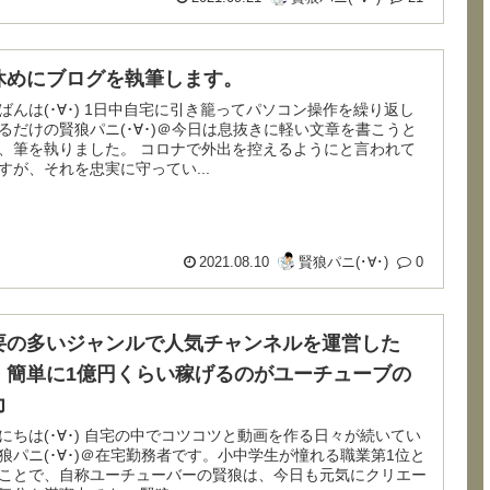
休めにブログを執筆します。
) 1日中自宅に引き籠ってパソコン操作を繰り返し
るだけの賢狼パニ(･∀･)＠今日は息抜きに軽い文章を書こうと
執りました。 コロナで外出を控えるようにと言われて
すが、それを忠実に守ってい...
2021.08.10
賢狼パニ(･∀･)
0
要の多いジャンルで人気チャンネルを運営した
、簡単に1億円くらい稼げるのがユーチューブの
力
) 自宅の中でコツコツと動画を作る日々が続いてい
狼パニ(･∀･)＠在宅勤務者です。小中学生が憧れる職業第1位と
ことで、自称ユーチューバーの賢狼は、今日も元気にクリエー