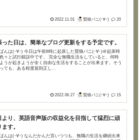
2022.11.01
賢狼パニ(･∀･)
20
張った日は、簡単なブログ更新をする予定です。
 今日は午前8時に起床した賢狼パニ(･∀･)＠起床時
と試行錯誤中です。 完全な無職生活をしていると、何時
ようが起きようが全く自由な生活をすることが出来ます。そう
っても、ある程度規則正し...
2022.06.27
賢狼パニ(･∀･)
15
日より、英語音声版の収益化を目指して猛烈に頑
ります。
) なんだかんだ言いつつも、無職の生活を継続出来