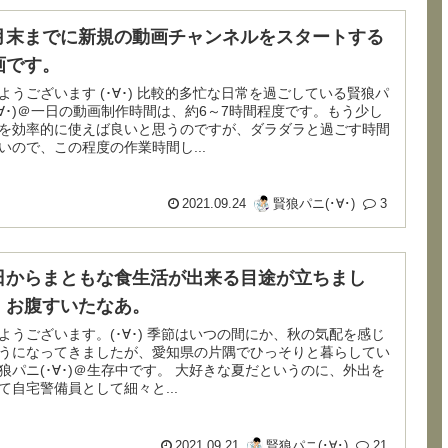
月末までに新規の動画チャンネルをスタートする
画です。
います (･∀･) 比較的多忙な日常を過ごしている賢狼パ
･∀･)＠一日の動画制作時間は、約6～7時間程度です。もう少し
を効率的に使えば良いと思うのですが、ダラダラと過ごす時間
いので、この程度の作業時間し...
2021.09.24
賢狼パニ(･∀･)
3
日からまともな食生活が出来る目途が立ちまし
。お腹すいたなあ。
ざいます。(･∀･) 季節はいつの間にか、秋の気配を感じ
うになってきましたが、愛知県の片隅でひっそりと暮らしてい
ニ(･∀･)＠生存中です。 大好きな夏だというのに、外出を
て自宅警備員として細々と...
2021.09.21
賢狼パニ(･∀･)
21