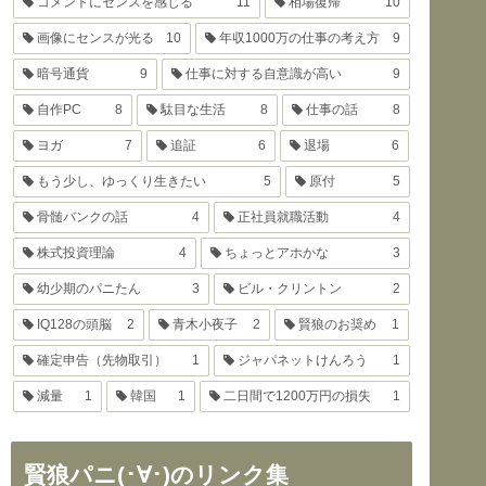
コメントにセンスを感じる
11
相場復帰
10
画像にセンスが光る
10
年収1000万の仕事の考え方
9
暗号通貨
9
仕事に対する自意識が高い
9
自作PC
8
駄目な生活
8
仕事の話
8
ヨガ
7
追証
6
退場
6
もう少し、ゆっくり生きたい
5
原付
5
骨髄バンクの話
4
正社員就職活動
4
株式投資理論
4
ちょっとアホかな
3
幼少期のパニたん
3
ビル・クリントン
2
IQ128の頭脳
2
青木小夜子
2
賢狼のお奨め
1
確定申告（先物取引）
1
ジャパネットけんろう
1
減量
1
韓国
1
二日間で1200万円の損失
1
賢狼パニ(･∀･)のリンク集