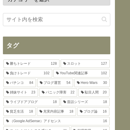
タグ
勝ちトレード
128
スロット
127
負けトレード
102
YouTube関連記事
102
パチンコ
84
ブログ運営
54
Hero Wars
30
姉妹サイト
23
パニック障害
22
駄目人間
20
ライブドアブログ
18
昔話シリーズ
18
貧乏生活
18
充実内容記事
18
ブログ論
16
（Google AdSense）アドセンス
16